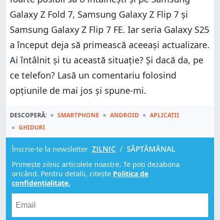
Galaxy Z Fold 7, Samsung Galaxy Z Flip 7 și
Samsung Galaxy Z Flip 7 FE. Iar seria Galaxy S25
a început deja să primească aceeași actualizare.
Ai întâlnit și tu această situație? Și dacă da, pe
ce telefon? Lasă un comentariu folosind
opțiunile de mai jos și spune-mi.
DESCOPERĂ:
SMARTPHONE
ANDROID
APLICAȚII
GHIDURI
Înscrie-te la newsletter
ZILNIC
/
SĂPTĂMÂNAL
Primește zilnic articolele noastre. Te poți dezabona
oricând. Pentru detalii, citește
Politica de
confidențialitate.