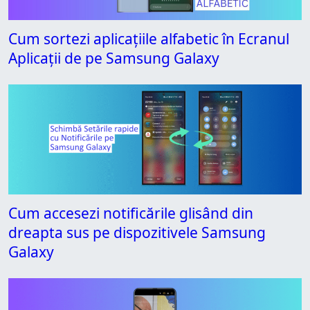
Cum sortezi aplicațiile alfabetic în Ecranul
Aplicații de pe Samsung Galaxy
Cum accesezi notificările glisând din
dreapta sus pe dispozitivele Samsung
Galaxy