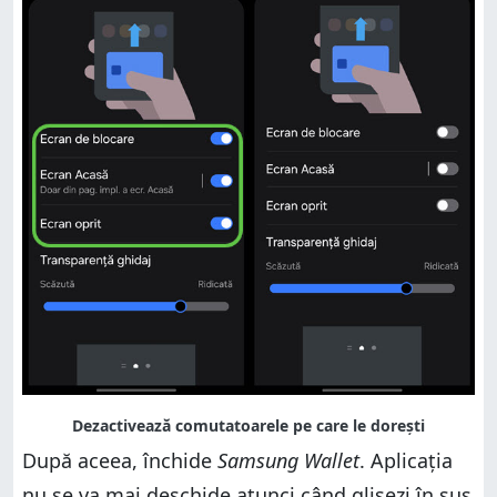
După aceea, închide
Samsung Wallet
. Aplicația
nu se va mai deschide atunci când glisezi în sus