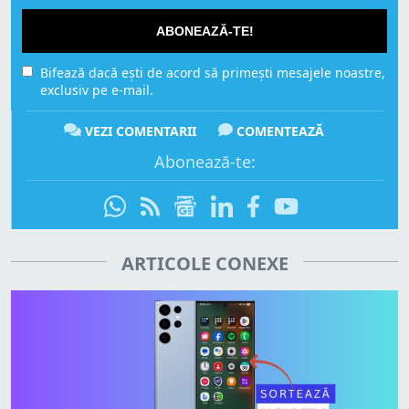
ABONEAZĂ-TE!
Bifează dacă ești de acord să primești mesajele noastre,
exclusiv pe e-mail.
VEZI COMENTARII
COMENTEAZĂ
Abonează-te:
ARTICOLE CONEXE