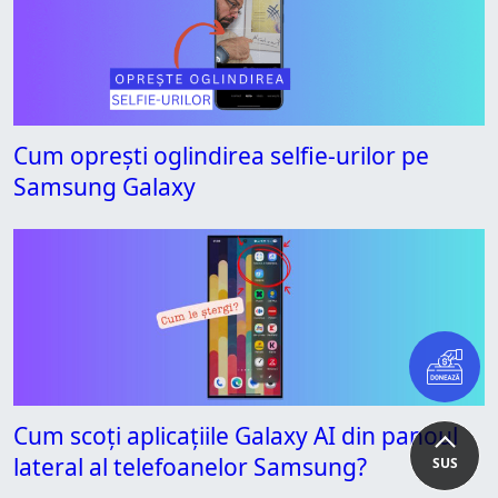
Cum oprești oglindirea selfie-urilor pe
Samsung Galaxy
Cum scoți aplicațiile Galaxy AI din panoul
lateral al telefoanelor Samsung?
SUS