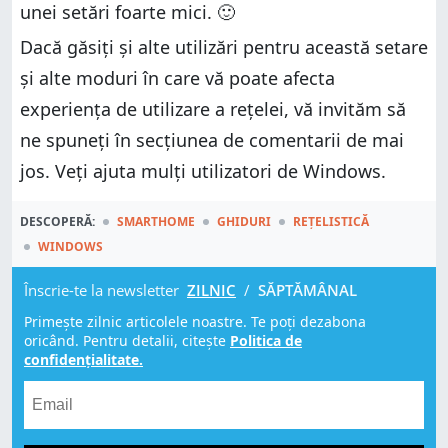
unei setări foarte mici. 🙂
Dacă găsiți și alte utilizări pentru această setare
și alte moduri în care vă poate afecta
experiența de utilizare a rețelei, vă invităm să
ne spuneți în secțiunea de comentarii de mai
jos. Veți ajuta mulți utilizatori de Windows.
DESCOPERĂ:
SMARTHOME
GHIDURI
REȚELISTICĂ
WINDOWS
Înscrie-te la newsletter
ZILNIC
/
SĂPTĂMÂNAL
Primește zilnic articolele noastre. Te poți dezabona
oricând. Pentru detalii, citește
Politica de
confidențialitate.