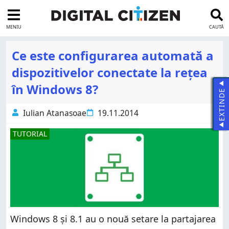
MENIU
CAUTĂ
Ce este configurarea automată a
dispozitivelor conectate la rețea
în Windows 8?
EXTINDE
Iulian Atanasoae
19.11.2014
TUTORIAL
Windows 8 și 8.1 au o nouă setare la partajarea