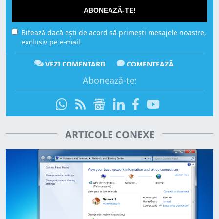
ABONEAZĂ-TE!
Bifează dacă ești de acord să primești mesajele noastre,
exclusiv pe e-mail.
VEZI COMENTARII
COMENTEAZĂ
Abonează-te:
ARTICOLE CONEXE