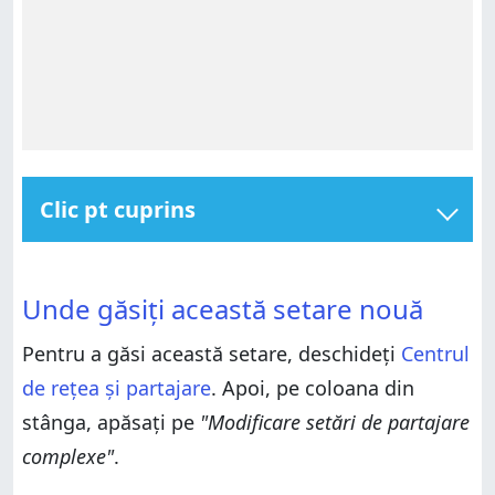
Clic pt cuprins
Unde găsiți această setare nouă
Unde găsiți această setare nouă
Ce face configurarea automată a dispozitivelor
Unde găsiți această setare nouă
conectate la rețea?
Ce face configurarea automată a dispozitivelor
conectate la rețea?
Concluzie
Pentru a găsi această setare, deschideți
Centrul
Concluzie
de rețea și partajare
. Apoi, pe coloana din
stânga, apăsați pe
"Modificare setări de partajare
complexe"
.