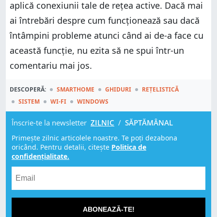
aplică conexiunii tale de rețea active. Dacă mai
ai întrebări despre cum funcționează sau dacă
întâmpini probleme atunci când ai de-a face cu
această funcție, nu ezita să ne spui într-un
comentariu mai jos.
DESCOPERĂ:
SMARTHOME
GHIDURI
REȚELISTICĂ
SISTEM
WI-FI
WINDOWS
Înscrie-te la newsletter
ZILNIC
/
SĂPTĂMÂNAL
Primește zilnic articolele noastre. Te poți dezabona
oricând. Pentru detalii, citește
Politica de
confidențialitate.
ABONEAZĂ-TE!