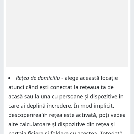
Rețea de domiciliu
- alege această locație
atunci când ești conectat la rețeaua ta de
acasă sau la una cu persoane și dispozitive în
care ai deplină încredere. În mod implicit,
descoperirea în rețea este activată, poți vedea
alte calculatoare și dispozitive din rețea și
partaja fișiere și foldere cu acestea. Totodată,