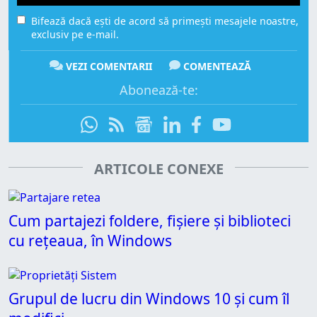
Bifează dacă ești de acord să primești mesajele noastre,
exclusiv pe e-mail.
VEZI COMENTARII
COMENTEAZĂ
Abonează-te:
ARTICOLE CONEXE
Cum partajezi foldere, fișiere și biblioteci
cu rețeaua, în Windows
Grupul de lucru din Windows 10 și cum îl