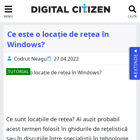
MENIU
CAUTĂ
Ce este o locație de rețea în
Windows?
EXTINDE
Codrut Neagu
27.04.2022
TUTORIAL
Ce sunt locațiile de rețea? Ai auzit probabil
acest termen folosit în ghidurile de rețelistică
sau în discuțiile între specialiștii în tehnologie.