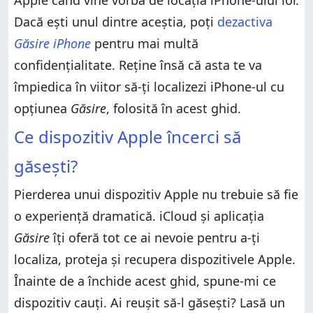
Apple când vine vorba de locația iPhone-ului lor.
Dacă ești unul dintre aceștia, poți
dezactiva
Găsire iPhone
pentru mai multă
confidențialitate. Reține însă că asta te va
împiedica în viitor să-ți localizezi iPhone-ul cu
opțiunea
Găsire
, folosită în acest ghid.
Ce dispozitiv Apple încerci să
găsești?
Pierderea unui dispozitiv Apple nu trebuie să fie
o experiență dramatică. iCloud și aplicația
Găsire
îți oferă tot ce ai nevoie pentru a-ți
localiza, proteja și recupera dispozitivele Apple.
Înainte de a închide acest ghid, spune-mi ce
dispozitiv cauți. Ai reușit să-l găsești? Lasă un