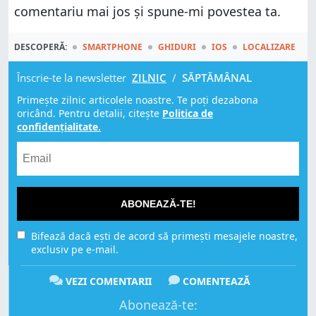
comentariu mai jos și spune-mi povestea ta.
DESCOPERĂ:
SMARTPHONE
GHIDURI
IOS
LOCALIZARE
Înscrie-te la newsletter
ZILNIC
/
SĂPTĂMÂNAL
Primește zilnic articolele noastre. Te poți dezabona
oricând. Pentru detalii, citește
Politica de
confidențialitate.
ABONEAZĂ-TE!
Bifează dacă ești de acord să primești mesajele noastre,
exclusiv pe e-mail.
VEZI COMENTARII
COMENTEAZĂ
Abonează-te: