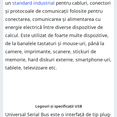
un
Ce tipuri de porturi și conectori USB există?
standard industrial
pentru cabluri, conectori
Mai ai și alte întrebări despre USB?
și protocoale de comunicații folosite pentru
Mai ai și alte întrebări despre USB?
conectarea, comunicarea și alimentarea cu
energie electrică între diverse dispozitive de
calcul. Este utilizat de foarte multe dispozitive,
de la banalele tastaturi și mouse-uri, până la
camere, imprimante, scanere, stickuri de
memorie, hard diskuri externe, smartphone-uri,
tablete, televizoare etc.
Universal Serial Bus este o interfață de tip plug-