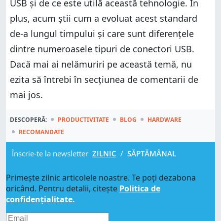
USB și de ce este utilă această tehnologie. În
plus, acum știi cum a evoluat acest standard
de-a lungul timpului și care sunt diferențele
dintre numeroasele tipuri de conectori USB.
Dacă mai ai nelămuriri pe această temă, nu
ezita să întrebi în secțiunea de comentarii de
mai jos.
DESCOPERĂ:
PRODUCTIVITATE
BLOG
HARDWARE
RECOMANDATE
Înscrie-te la newsletter
ZILNIC
/
SĂPTĂMÂNAL
Primește zilnic articolele noastre. Te poți dezabona
oricând. Pentru detalii, citește
Politica de
confidențialitate.