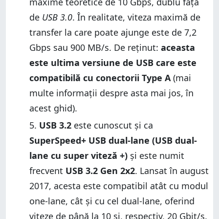
maxime teoretice de 10 Gbps, dublu față
de
USB 3.0
. În realitate, viteza maximă de
transfer la care poate ajunge este de 7,2
Gbps sau 900 MB/s. De reținut:
aceasta
este ultima versiune de USB care este
compatibilă cu conectorii Type A
(mai
multe informații despre asta mai jos, în
acest ghid).
USB 3.2
este cunoscut și ca
SuperSpeed+ USB dual-lane (USB dual-
lane cu super viteză +)
și este numit
frecvent
USB 3.2 Gen 2x2
. Lansat în august
2017, acesta este compatibil atât cu modul
one-lane, cât și cu cel dual-lane, oferind
viteze de până la 10 și, respectiv, 20 Gbit/s.