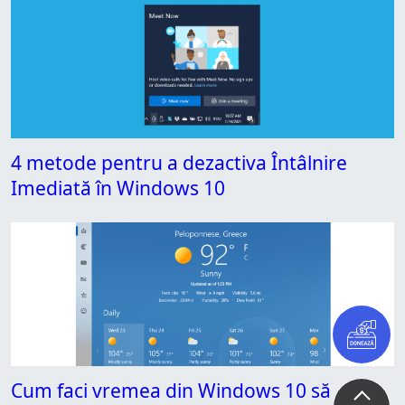
4 metode pentru a dezactiva Întâlnire
Imediată în Windows 10
Cum faci vremea din Windows 10 să