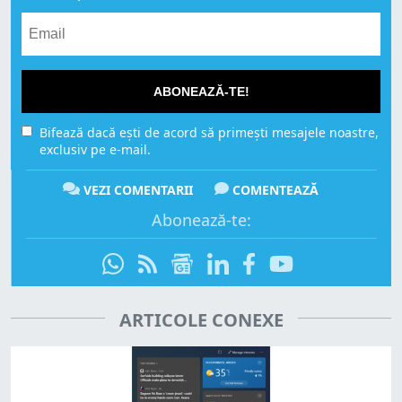
ABONEAZĂ-TE!
Bifează dacă ești de acord să primești mesajele noastre,
exclusiv pe e-mail.
VEZI COMENTARII
COMENTEAZĂ
Abonează-te:
ARTICOLE CONEXE