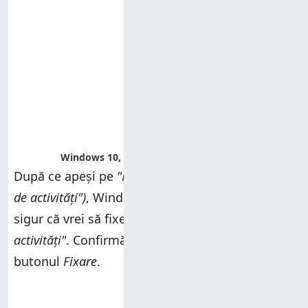
Windows 10, fixare, contacte, persoane
După ce apeși pe
"Pin to taskbar" ("Fixare la bara
de activități")
, Windows 10 te întreabă dacă ești
sigur că vrei să fixezi
"[...] un contact la bara de
activități"
. Confirmă acțiunea apăsând pe
butonul
Fixare
.