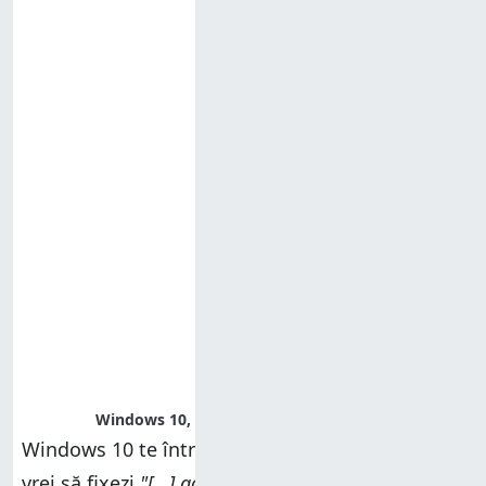
Windows 10, fixare, contacte, persoane
Windows 10 te întreabă acum dacă ești sigur că
vrei să fixezi
"[...] această dală la Start"
. Confirmă