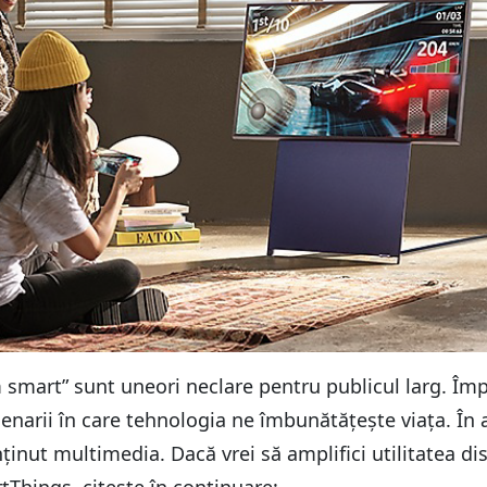
smart” sunt uneori neclare pentru publicul larg. Î
arii în care tehnologia ne îmbunătățește viața. În ac
nut multimedia. Dacă vrei să amplifici utilitatea dispo