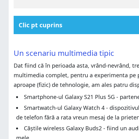
Clic pt cuprins
Un scenariu multimedia tipic
Un scenariu multimedia tipic
Smartphone-ul Samsung Galaxy S21 Plus 5G
Un scenariu multimedia tipic
Smartphone-ul Samsung Galaxy S21 Plus 5G
Smartwatch-ul Samsung Galaxy Watch 4
Dat fiind că în perioada asta, vrând-nevrând, t
Smartwatch-ul Samsung Galaxy Watch 4
Căștile wireless in-ear Samsung Galaxy Buds2
multimedia complet, pentru a experimenta pe pi
Căștile wireless in-ear Samsung Galaxy Buds2
Televizorul Samsung The Sero
aproape (fizic) de tehnologie, am ales patru di
Televizorul Samsung The Sero
Aplicația SmartThings de la Samsung
Aplicația SmartThings de la Samsung
Experiența după două săptămâni în ecosistemul mu
Smartphone-ul Galaxy S21 Plus 5G - parteneru
Experiența după două săptămâni în ecosistemul mu
Cât de “smart” sunt dispozitivele pe care le utilizezi?
Smartwatch-ul Galaxy Watch 4 - dispozitivu
Cât de “smart” sunt dispozitivele pe care le utilizezi?
de telefon fără a rata vreun mesaj de la prieten
Căștile wireless Galaxy Buds2 - fiind un audio
mele