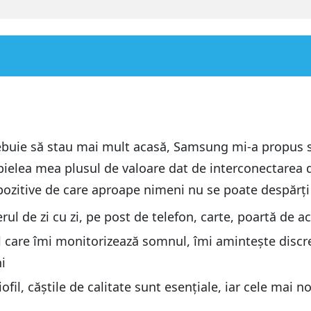
rebuie să stau mai mult acasă, Samsung mi-a propus s
elea mea plusul de valoare dat de interconectarea di
spozitive de care aproape nimeni nu se poate despărți
ltimedia Samsung
l de zi cu zi, pe post de telefon, carte, poartă de a
ltimedia Samsung
l care îmi monitorizează somnul, îmi amintește discr
i
fil, căștile de calitate sunt esențiale, iar cele mai n