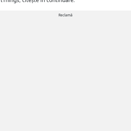
rtThings, citește în continuare:
Reclamă