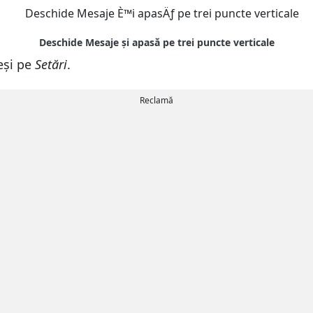
eși pe
Setări
.
Reclamă