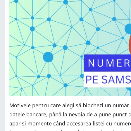
Motivele pentru care alegi să blochezi un număr d
datele bancare, până la nevoia de a pune punct d
apar și momente când accesarea listei cu numerel