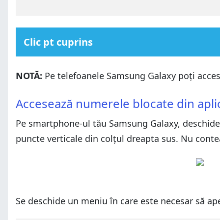
Clic pt cuprins
Accesează numerele blocate din aplicația Telefon
NOTĂ:
Pe telefoanele Samsung Galaxy poți accesa
Accesează numerele blocate din aplicația Mesaje
Accesează numerele blocate din aplicația Telefon
Cât de lungă este lista ta cu numere blocate?
Accesează numerele blocate din aplic
Accesează numerele blocate din aplicația Mesaje
Pe smartphone-ul tău Samsung Galaxy, deschide
Cât de lungă este lista ta cu numere blocate?
puncte verticale din colțul dreapta sus. Nu conte
Se deschide un meniu în care este necesar să ap