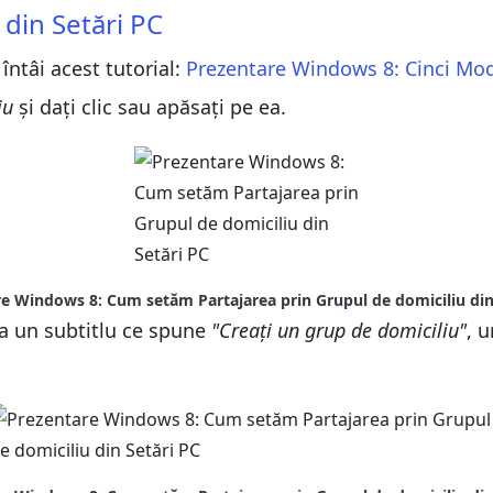
din Setări PC
tări PC
losind Setări PC
 întâi acest tutorial:
Prezentare Windows 8: Cinci Mod
tări PC
iu
și dați clic sau apăsați pe ea.
e Windows 8: Cum setăm Partajarea prin Grupul de domiciliu din
ea un subtitlu ce spune
"Creați un grup de domiciliu"
, 