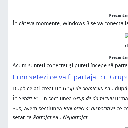
Prezentar
În câteva momente, Windows 8 se va conecta la el
Prezentar
Acum sunteți conectat și puteți începe să partaja
Cum setezi ce va fi partajat cu Grupu
După ce ați creat un
Grup de domiciliu
sau după c
În
Setări PC
, în secțiunea
Grup de domiciliu
urmări
Sus, avem secțiunea
Biblioteci și dispozitive
ce co
setat ca
Partajat
sau
Nepartajat
.