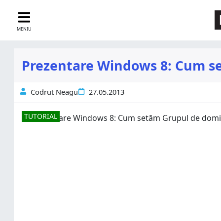
MENIU
Prezentare Windows 8: Cum se
Codrut Neagu
27.05.2013
TUTORIAL