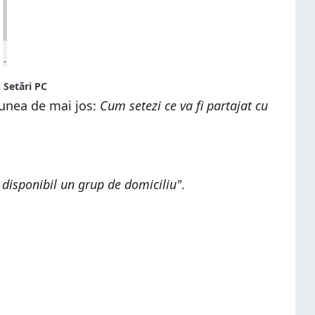
 Setări PC
țiunea de mai jos:
Cum setezi ce va fi partajat cu
 disponibil un grup de domiciliu"
.