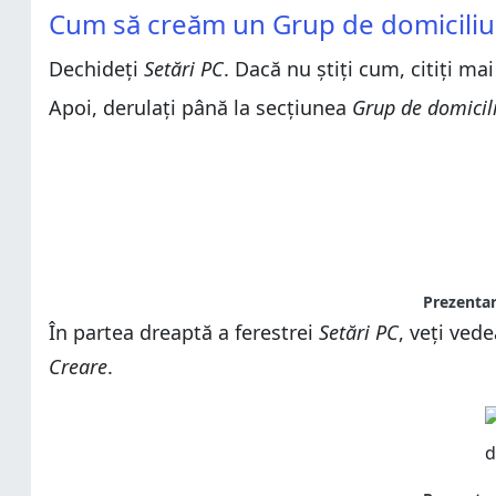
Ce nu poți face în Setări PC
Cum să creăm un Grup de domiciliu 
Cum te conectezi la un Grup de domiciliu, folosind Se
Concluzie
Dechideți
Cum setezi ce va fi partajat cu Grupul de domiciliu, fo
Setări PC
. Dacă nu știți cum, citiți mai
Cum vezi parola asociată Grupului de domiciliu din Se
Apoi, derulați până la secțiunea
Grup de domicil
Cum părăsești Grupul de domiciliu din Setări PC
Ce nu poți face în Setări PC
Concluzie
Prezentar
În partea dreaptă a ferestrei
Setări PC
, veți ved
Creare
.