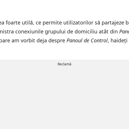
 foarte utilă, ce permite utilizatorilor să partajeze b
inistra conexiunile grupului de domiciliu atât din
Pano
rioare am vorbit deja despre
Panoul de Control
, haideț
Reclamă