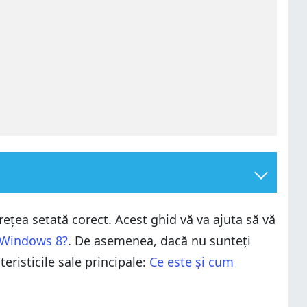
rețea setată corect. Acest ghid vă va ajuta să vă
& Windows 8?
. De asemenea, dacă nu sunteți
eristicile sale principale:
Ce este și cum