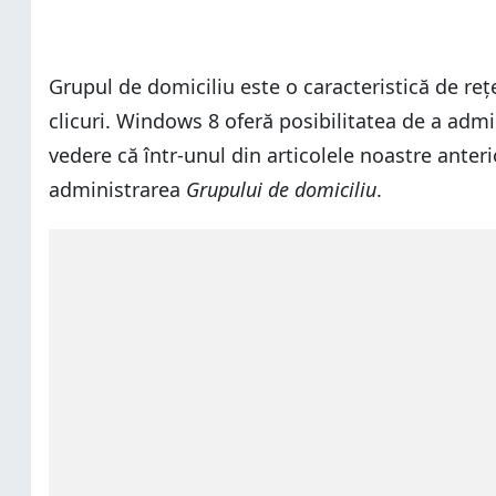
Grupul de domiciliu este o caracteristică de rețea
clicuri. Windows 8 oferă posibilitatea de a adm
vedere că într-unul din articolele noastre ante
administrarea
Grupului de domiciliu
.