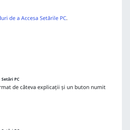
uri de a Accesa Setările PC
.
 Setări PC
urmat de câteva explicații și un buton numit