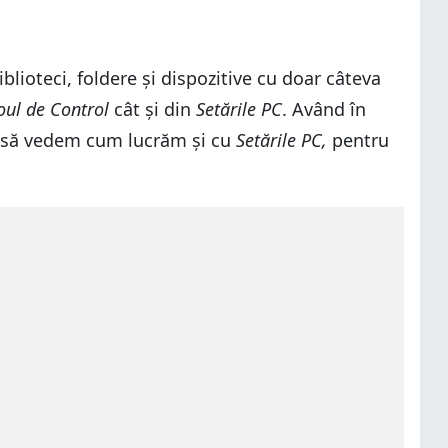
iblioteci, foldere și dispozitive cu doar câteva
ul de Control
cât și din
Setările PC
. Având în
i să vedem cum lucrăm și cu
Setările PC,
pentru