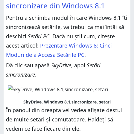
Cum activezi sau dezactivezi opțiunile de
sincronizare din Windows 8.1
sincronizare din Windows 8.1
Cum modifici ce setări sunt sincronizate în Windows
Pentru a schimba modul în care Windows 8.1 îți
8.1
sincronizează setările, va trebui ca mai întâi să
Cum alegi dacă vor fi create sau nu copii de rezervă
pentru setările tale
deschizi
Setări PC
. Dacă nu știi cum, citește
Concluzie
acest articol:
Prezentare Windows 8: Cinci
Moduri de a Accesa Setările PC
.
Dă clic sau apasă
SkyDrive
, apoi
Setări
sincronizare
.
SkyDrive, Windows 8.1,sincronizare, setari
În panoul din dreapta vei vedea afișate destul
de multe setări și comutatoare. Haideți să
vedem ce face fiecare din ele.