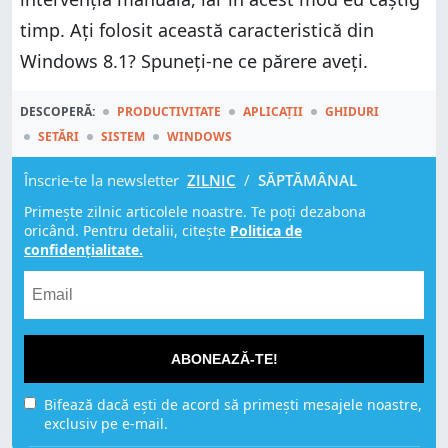
timp. Ați folosit această caracteristică din
Windows 8.1? Spuneți-ne ce părere aveți.
DESCOPERĂ:
PRODUCTIVITATE
APLICAȚII
GHIDURI
SETĂRI
SISTEM
WINDOWS
Înscrie-te la newsletter
ZILNIC
/
SĂPTĂMÂNAL
Primește zilnic articolele noastre. Te poți dezabona
oricând. Pentru detalii, citește
Politica de
confidențialitate.
ABONEAZĂ-TE!
Bifează dacă ești de acord să primești mesajele noastre,
exclusiv pe e-mail.