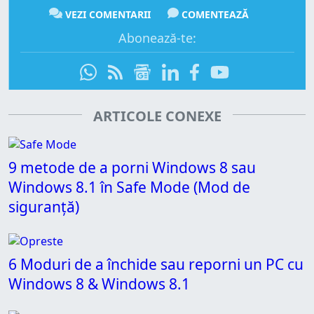
VEZI COMENTARII
COMENTEAZĂ
Abonează-te:
ARTICOLE CONEXE
9 metode de a porni Windows 8 sau
Windows 8.1 în Safe Mode (Mod de
siguranță)
6 Moduri de a închide sau reporni un PC cu
Windows 8 & Windows 8.1