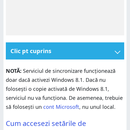
Clic pt cuprins
Cum accesezi setările de sincronizare din Windows
8.1
NOTĂ:
Serviciul de sincronizare funcționează
Cum activezi sau dezactivezi opțiunile de
doar dacă activezi Windows 8.1. Dacă nu
sincronizare din Windows 8.1
folosești o copie activată de Windows 8.1,
Cum modifici ce setări sunt sincronizate în Windows
8.1
serviciul nu va funcționa. De asemenea, trebuie
Cum alegi dacă vor fi create sau nu copii de rezervă
să folosești un
cont Microsoft
, nu unul local.
pentru setările tale
Cum accesezi setările de sincronizare din Windows
Concluzie
Cum accesezi setările de
8.1