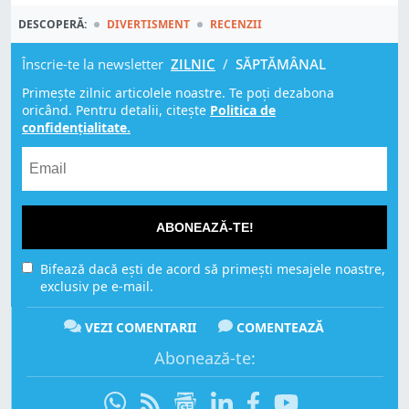
DESCOPERĂ:
DIVERTISMENT
RECENZII
Înscrie-te la newsletter
ZILNIC
/
SĂPTĂMÂNAL
Primește zilnic articolele noastre. Te poți dezabona
oricând. Pentru detalii, citește
Politica de
confidențialitate.
ABONEAZĂ-TE!
Bifează dacă ești de acord să primești mesajele noastre,
exclusiv pe e-mail.
VEZI COMENTARII
COMENTEAZĂ
Abonează-te: