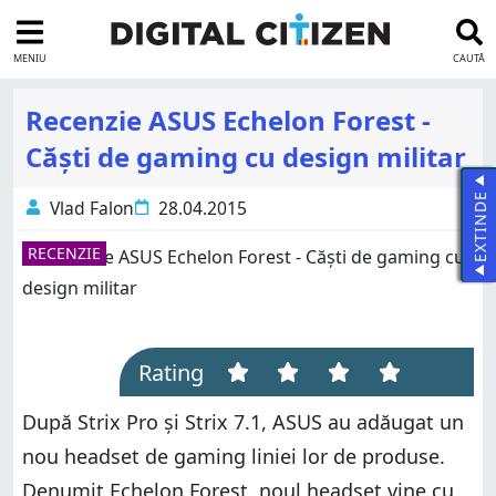
MENIU
CAUTĂ
Recenzie ASUS Echelon Forest -
Căști de gaming cu design militar
EXTINDE
Vlad Falon
28.04.2015
RECENZIE
Rating
După Strix Pro și Strix 7.1, ASUS au adăugat un
nou headset de gaming liniei lor de produse.
Denumit Echelon Forest, noul headset vine cu