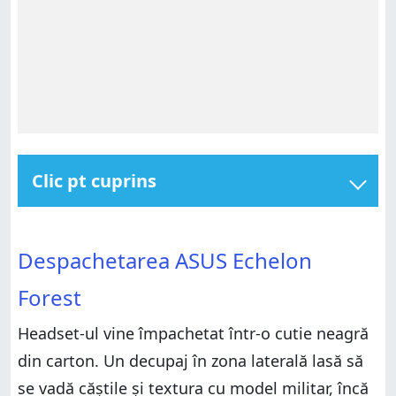
Clic pt cuprins
Despachetarea ASUS Echelon Forest
Despachetarea ASUS Echelon Forest
Specificații hardware
Despachetarea ASUS Echelon
Specificații hardware
Experiența de utilizare
Forest
Experiența de utilizare
Verdict
Verdict
Headset-ul vine împachetat într-o cutie neagră
din carton. Un decupaj în zona laterală lasă să
se vadă căștile și textura cu model militar, încă