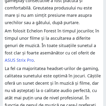
gameplay consecutive a fost plăcută și
comfortabilă. Greutatea produsului nu este
mare și nu am simțit presiune mare asupra
urechilor sau a gâtului, după purtare.
Am folosit Echelon Forest în timpul jocurilor, în
timpul unor filme și la ascultarea a diferite
genuri de muzică. În toate situațiile sunetul a
fost clar și foarte asemănător cu cel oferit de
ASUS Strix Pro
.
La fel ca majoritatea headset-urilor de gaming,
calitatea sunetului este optimă în jocuri. Căștile
oferă un sunet decent și în muzică și filme, dar
nu vă așteptați la o calitate audio perfectă, cu
atât mai puțin una de nivel profesional. În
funcție de genul de muzică pe care-l preferați,