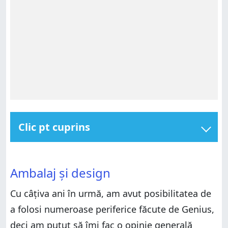
Clic pt cuprins
Ambalaj și design
Ambalaj și design
Experiența de utilizare a căștilor de gaming Genius
Ambalaj și design
HS-G500V
Experiența de utilizare a căștilor de gaming Genius
HS-G500V
Aspecte pro și contra
Cu câțiva ani în urmă, am avut posibilitatea de
Aspecte pro și contra
Verdict
a folosi numeroase periferice făcute de Genius,
Verdict
deci am putut să îmi fac o opinie generală