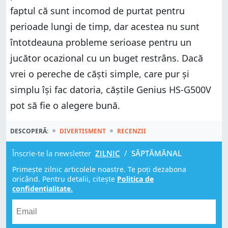
faptul că sunt incomod de purtat pentru
perioade lungi de timp, dar acestea nu sunt
întotdeauna probleme serioase pentru un
jucător ocazional cu un buget restrâns. Dacă
vrei o pereche de căști simple, care pur și
simplu își fac datoria, căștile Genius HS-G500V
pot să fie o alegere bună.
DESCOPERĂ:
DIVERTISMENT
RECENZII
Înscrie-te la newsletter
ZILNIC
/
SĂPTĂMÂNAL
Primește zilnic articolele noastre. Te poți dezabona
oricând. Pentru detalii, citește
Politica de
confidențialitate.