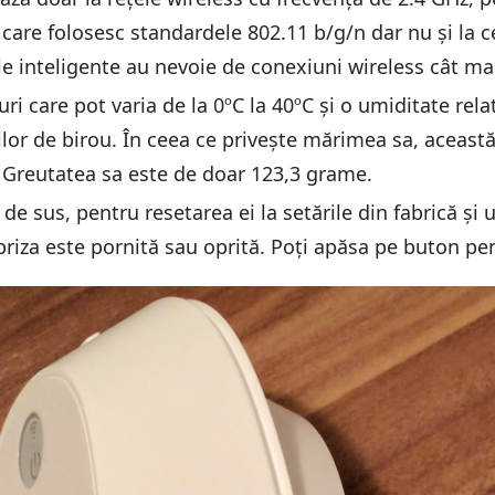
s care folosesc standardele 802.11 b/g/n dar nu și la 
e inteligente au nevoie de conexiuni wireless cât mai
 care pot varia de la 0ºC la 40ºC și o umiditate relat
iilor de birou. În ceea ce privește mărimea sa, aceast
e. Greutatea sa este de doar 123,3 grame.
e sus, pentru resetarea ei la setările din fabrică și 
 priza este pornită sau oprită. Poți apăsa pe buton pe