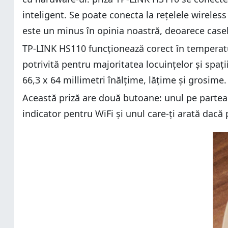
inteligent. Se poate conecta la rețelele wireles
este un minus în opinia noastră, deoarece casel
TP-LINK HS110 funcționează corect în temperaturi
potrivită pentru majoritatea locuințelor și spaț
66,3 x 64 millimetri înălțime, lățime și grosim
Această priză are două butoane: unul pe partea d
indicator pentru WiFi și unul care-ți arată dacă