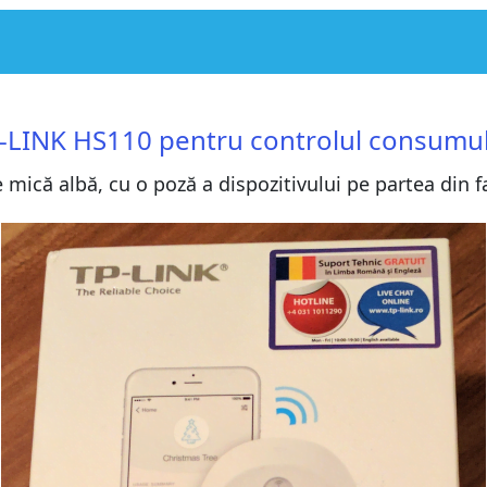
ru controlul consumului de energie
ru controlul consumului de energie
P-LINK HS110 pentru controlul consumul
 HS110 pentru controlul consumului de energie
e mică albă, cu o poză a dispozitivului pe partea din 
 HS110 pentru controlul consumului de energie
de mai multă securitate
de mai multă securitate