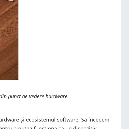
 din punct de vedere hardware.
a hardware și ecosistemul software. Să începem
entru a putea funcționa ca un dispozitiv