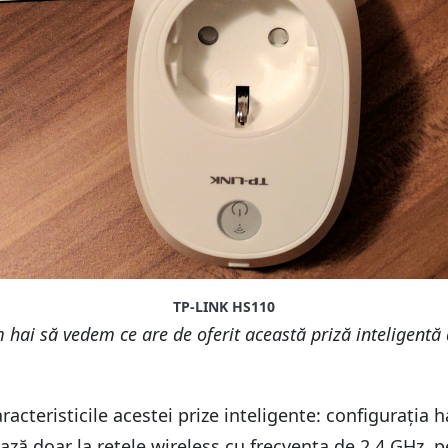
TP-LINK HS110
 hai să vedem ce are de oferit această priză inteligentă
racteristicile acestei prize inteligente: configurați
ză doar la rețele wireless cu frecvența de 2.4 GHz, p