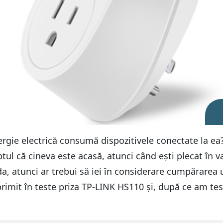
ergie electrică consumă dispozitivele conectate la ea? 
tul că cineva este acasă, atunci când ești plecat în v
, atunci ar trebui să iei în considerare cumpărarea u
mit în teste priza TP-LINK HS110 și, după ce am test