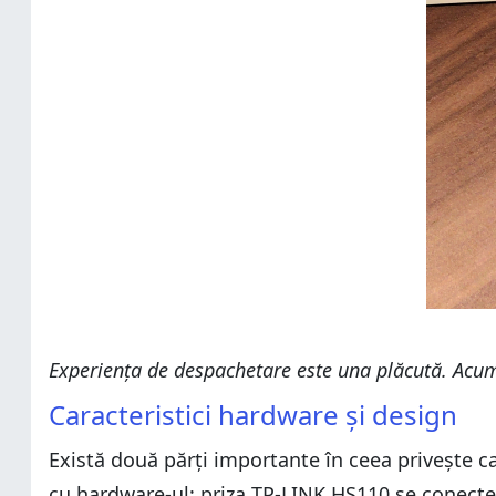
Experiența de despachetare este una plăcută. Acum
Caracteristici hardware și design
Există două părți importante în ceea privește ca
cu hardware-ul: priza TP-LINK HS110 se conectea