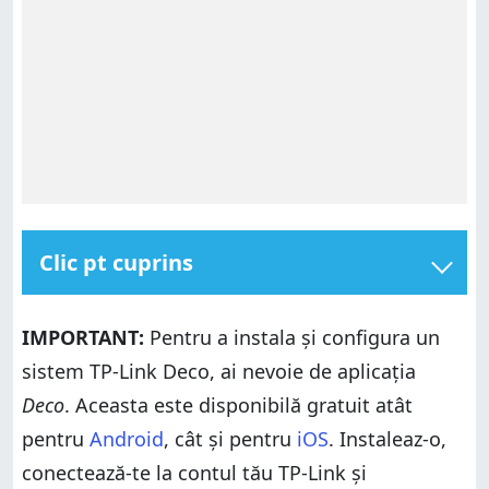
Clic pt cuprins
Cum resetezi manual un sistem TP-Link Deco
IMPORTANT:
Pentru a instala și configura un
Cum resetezi o stație sau un sistem TP-Link Deco din
aplicația Deco
sistem TP-Link Deco, ai nevoie de aplicația
De ce ți-ai resetat sistemul TP-Link Deco?
Deco
. Aceasta este disponibilă gratuit atât
pentru
Android
, cât și pentru
iOS
. Instaleaz-o,
conectează-te la contul tău TP-Link și