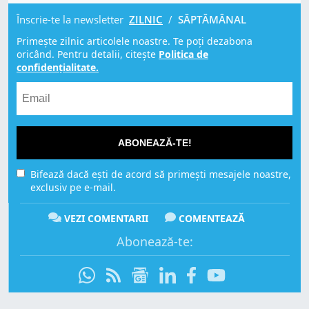
Înscrie-te la newsletter
ZILNIC
/
SĂPTĂMÂNAL
Primește zilnic articolele noastre. Te poți dezabona
oricând. Pentru detalii, citește
Politica de
confidențialitate.
ABONEAZĂ-TE!
Bifează dacă ești de acord să primești mesajele noastre,
exclusiv pe e-mail.
VEZI COMENTARII
COMENTEAZĂ
Abonează-te: