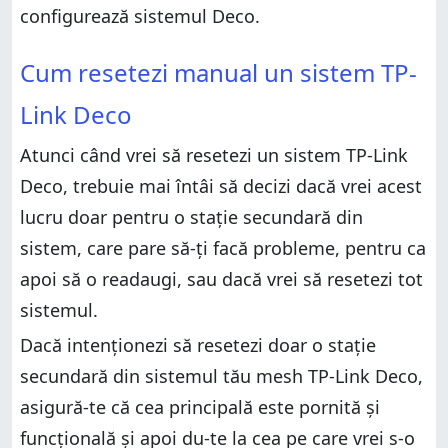
configurează sistemul Deco.
Cum resetezi manual un sistem TP-Link Deco
Cum resetezi manual un sistem TP-
Cum resetezi o stație sau un sistem TP-Link Deco din
aplicația Deco
Link Deco
De ce ți-ai resetat sistemul TP-Link Deco?
Atunci când vrei să resetezi un sistem TP-Link
Deco, trebuie mai întâi să decizi dacă vrei acest
lucru doar pentru o stație secundară din
sistem, care pare să-ți facă probleme, pentru ca
apoi să o readaugi, sau dacă vrei să resetezi tot
sistemul.
Dacă intenționezi să resetezi doar o stație
secundară din sistemul tău mesh TP-Link Deco,
asigură-te că cea principală este pornită și
funcțională și apoi du-te la cea pe care vrei s-o