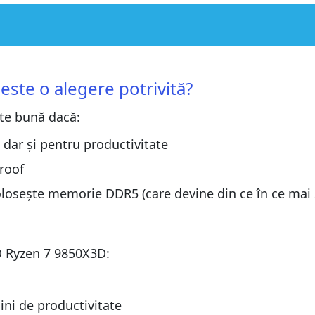
ivită?
ivită?
ste o alegere potrivită?
te bună dacă:
D
dar și pentru productivitate
D
ea de zi cu zi?
proof
ea de zi cu zi?
olosește memorie DDR5 (care devine din ce în ce ma
 Ryzen 7 9850X3D:​
ini de productivitate