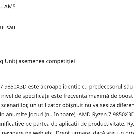
lu AM5
ul său
ng Unit) asemenea competiției
 9850X3D este aproape identic cu predecesorul său R
 nivel de specificații este frecvența maximă de boost
scenariilor, un utilizator obișnuit nu va sesiza difer
în anumite jocuri (nu în toate), AMD Ryzen 7 9850X3
ificative pe partea de aplicații de productivitate, R
ce, navigare pe web etc. Drept urmare, dacă vrei un p