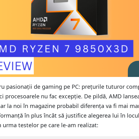
ru pasionații de gaming pe PC: prețurile tuturor com
ici procesoarele nu fac excepție. De pildă, AMD lans
ar la noi în magazine probabil diferența va fi mai mar
rmanță în plus încât să justifice alegerea lui în locu
n urma testelor pe care le-am realizat: