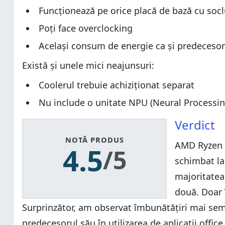
Funcționează pe orice placă de bază cu soc
Poți face overclocking
Același consum de energie ca și predecesor
Există și unele mici neajunsuri:
Coolerul trebuie achiziționat separat
Nu include o unitate NPU (Neural Processi
Verdict
NOTĂ PRODUS
AMD Ryzen 7
4.5
/5
schimbat la
majoritatea 
două. Doar 
Surprinzător, am observat îmbunătățiri mai semn
predecesorul său în utilizarea de aplicații offi