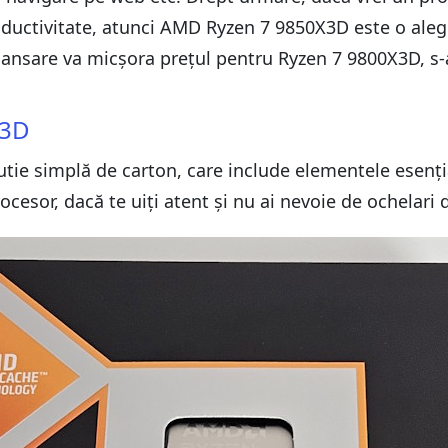
roductivitate, atunci AMD Ryzen 7 9850X3D este o aleg
 lansare va micșora prețul pentru Ryzen 7 9800X3D, s
X3D
 cutie simplă de carton, care include elementele esenț
procesor, dacă te uiți atent și nu ai nevoie de ochelari