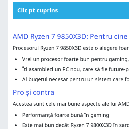
Clic pt cuprins
AMD Ryzen 7 9850X3D: Pentru cine este o alegere potr
AMD Ryzen 7 9850X3D: Pentru cine este o alegere potr
Pro și contra
AMD Ryzen 7 9850X3D: Pentru cine e
Pro și contra
Verdict
Procesorul Ryzen 7 9850X3D este o alegere foar
Verdict
Despachetarea AMD Ryzen 7 9850X3D
Despachetarea AMD Ryzen 7 9850X3D
Specificații AMD Ryzen 7 9850X3D vs. Ryzen 7 9800X3
Vrei un procesor foarte bun pentru gaming, 
Specificații AMD Ryzen 7 9850X3D vs. Ryzen 7 9800X3
Ce performanță oferă AMD Ryzen 7 9850X3D în utilizar
Îți asamblezi un PC nou, care să fie future-
Ce performanță oferă AMD Ryzen 7 9850X3D în utilizar
Benchmarkuri de productivitate
Ai bugetul necesar pentru un sistem care f
Benchmarkuri de productivitate
Benchmarkuri de gaming
Pro și contra
Benchmarkuri de gaming
Temperatura și consumul de energie electrică
Temperatura și consumul de energie electrică
Ce părere ai despre AMD Ryzen 7 9850X3D?
Acestea sunt cele mai bune aspecte ale lui AMD
Ce părere ai despre AMD Ryzen 7 9850X3D?
Performanță foarte bună în gaming
Este mai bun decât Ryzen 7 9800X3D în sarc