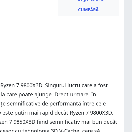
CUMPĂRĂ
yzen 7 9800X3D. Singurul lucru care a fost
 la care poate ajunge. Drept urmare, în
ențe semnificative de performanță între cele
D este puțin mai rapid decât Ryzen 7 9800X3D.
yzen 7 9850X3D fiind semnificativ mai bun decât
rocesor cu tehnologia 3D V-Cache, care să