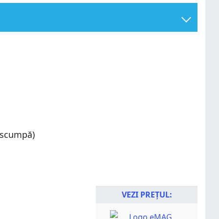
i scumpă)
VEZI PREȚUL: