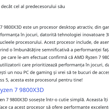
decât cel al predecesorului său
 9800X3D este un procesor desktop atractiv, din ga
rformanța în jocuri, datorită tehnologiei inovatoare 
cleele procesorului. Acest procesor include, de ase
erind o îmbunătățire semnificativă a performanței față
ele pe care le-am efectuat confirmă că AMD Ryzen 7 9
lizatorii care prioritizează performanța în jocuri, d
ști un nou PC de gaming și vrei să te bucuri de acces 
s 5, acesta este procesorul pentru tine!
Ryzen 7 9800X3D
n 7 9800X3D sosește într-o cutie simplă. Aceasta îți p
e ca acest procesor să ofere performanțe excelente 