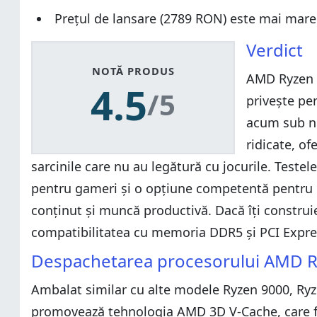
Prețul de lansare (2789 RON) este mai mare 
Verdict
NOTĂ PRODUS
AMD Ryzen 7
4.5
/5
privește pe
acum sub nu
ridicate, of
sarcinile care nu au legătură cu jocurile. Test
pentru gameri și o opțiune competentă pentru uti
conținut și muncă productivă. Dacă îți construie
compatibilitatea cu memoria DDR5 și PCI Expres
Despachetarea procesorului AMD 
Ambalat similar cu alte modele Ryzen 9000, Ryze
promovează tehnologia AMD 3D V-Cache, care fac