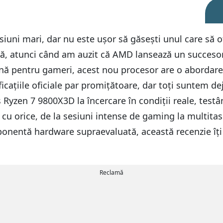
uni mari, dar nu este ușor să găsești unul care să of
ă, atunci când am auzit că AMD lansează un succesor,
ună pentru gameri, acest nou procesor are o abordare
cațiile oficiale par promițătoare, dar toți suntem dej
 Ryzen 7 9800X3D la încercare în condiții reale, testân
u orice, de la sesiuni intense de gaming la multitas
nentă hardware supraevaluată, această recenzie îți p
Reclamă