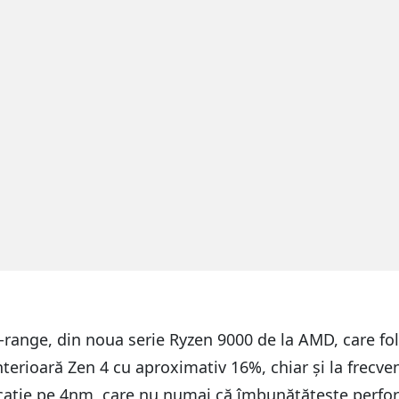
ange, din noua serie Ryzen 9000 de la AMD, care fol
anterioară Zen 4 cu aproximativ 16%, chiar și la frecv
cație pe 4nm, care nu numai că îmbunătățește performan