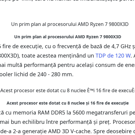
fire de execuție, cu o frecvență de bază de 4,7 GHz ș
800X3D), toate acestea menținând un
TDP de 120 W
.
mai multă performanță pentru același consum de ener
oler lichid de 240 - 280 mm.
ică cu memoria RAM DDR5 la 5600 megatransferuri pe 
l mai bun echilibru între performanță și preț. Proces
 de-a 2-a generație AMD 3D V-cache. Spre deosebire 