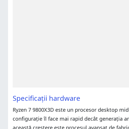
Specificații hardware
Ryzen 7 9800X3D este un procesor desktop mid-r
configurație îl face mai rapid decât generația 
această creștere este procesul avansat de fabri