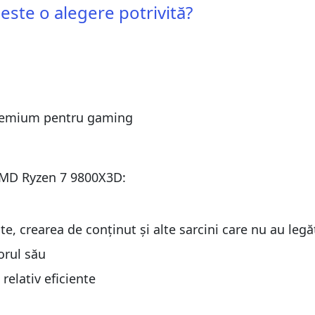
ste o alegere potrivită?
9800X3D
9800X3D
7 9700X vs. Ryzen 9 9900X: Compararea performanțelor
 premium pentru gaming
7 9700X vs. Ryzen 9 9900X: Compararea performanțelor
 AMD Ryzen 7 9800X3D:
e, crearea de conținut și alte sarcini care nu au legă
orul său
relativ eficiente