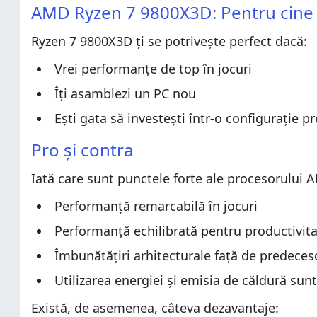
Pro și contra
AMD Ryzen 7 9800X3D: Pentru cine e
Pro și contra
Verdict
Ryzen 7 9800X3D ți se potrivește perfect dacă:
Verdict
Despachetarea procesorului AMD Ryzen 7 9800X3D
Despachetarea procesorului AMD Ryzen 7 9800X3D
Specificații hardware
Vrei performanțe de top în jocuri
Specificații hardware
Experiența de utilizare a procesorului AMD Ryzen 7 
Îți asamblezi un PC nou
Experiența de utilizare a procesorului AMD Ryzen 7 
AMD Ryzen 7 9800X3D vs. Ryzen 7 7800X3D vs. Ryzen 
Ești gata să investești într-o configurație
AMD Ryzen 7 9800X3D vs. Ryzen 7 7800X3D vs. Ryzen 
Benchmarkuri de productivitate
Pro și contra
Benchmarkuri de productivitate
Benchmarkuri de gaming
Benchmarkuri de gaming
Temperatura și consumul de energie electrică
Iată care sunt punctele forte ale procesorului
Temperatura și consumul de energie electrică
Ce părere ai despre AMD Ryzen 7 9800X3D?
Performanță remarcabilă în jocuri
Ce părere ai despre AMD Ryzen 7 9800X3D?
Performanță echilibrată pentru productivitat
Îmbunătățiri arhitecturale față de predeces
Utilizarea energiei și emisia de căldură sunt 
Există, de asemenea, câteva dezavantaje: