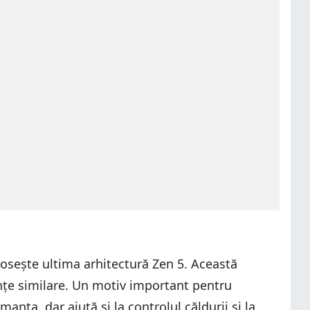
osește ultima arhitectură Zen 5. Această
ențe similare. Un motiv important pentru
ța, dar ajută și la controlul căldurii și la