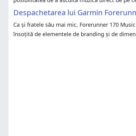
posibilitatea de a asculta muzică direct de pe c
Despachetarea lui Garmin Forerun
Ca și fratele său mai mic, Forerunner 170 Music 
însoțită de elementele de branding și de dimensi