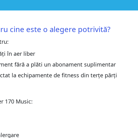
ere potrivită?
ere potrivită?
u cine este o alegere potrivită?
tru:
ți în aer liber
Music
nament fără a plăti un abonament suplimentar
Music
sic
ectat la echipamente de fitness din terțe părți
sic
nner 170 Music
nner 170 Music
er 170 Music:
alergare