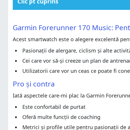
Clic pt cuprins
Garmin Forerunner 170 Music: Pentru cine este o aleg
Garmin Forerunner 170 Music: Pentru cine este o aleg
Pro și contra
Garmin Forerunner 170 Music: Pentr
Pro și contra
Verdict
Acest smartwatch este o alegere excelentă pen
Verdict
Despachetarea lui Garmin Forerunner 170 Music
Despachetarea lui Garmin Forerunner 170 Music
Design și specificații hardware
Pasionații de alergare, ciclism și alte activită
Design și specificații hardware
Configurarea și utilizarea lui Garmin Forerunner 170 
Cei care vor să-și creeze un plan de antre
Configurarea și utilizarea lui Garmin Forerunner 170 
Monitorizarea sănătății cu Garmin Forerunner 170 Mu
Utilizatorii care vor un ceas ce poate fi con
Monitorizarea sănătății cu Garmin Forerunner 170 Mu
Monitorizarea activităților sportive cu Garmin Foreru
Pro și contra
Monitorizarea activităților sportive cu Garmin Foreru
Ce părere ai despre Garmin Forerunner 170 Music?
Ce părere ai despre Garmin Forerunner 170 Music?
Iată aspectele care-mi plac la Garmin Forerunn
Este confortabil de purtat
Oferă multe funcții de coaching
Metrici și profile utile pentru pasionații de 