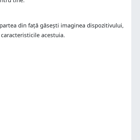
ntru tine.
partea din față găsești imaginea dispozitivului,
aracteristicile acestuia.