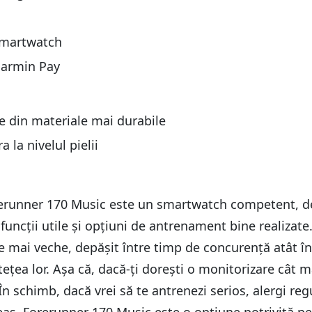
 smartwatch
 Garmin Pay
e din materiale mai durabile
la nivelul pielii
runner 170 Music este un smartwatch competent, dedi
uncții utile și opțiuni de antrenament bine realizate
e mai veche, depășit între timp de concurență atât în
tețea lor. Așa că, dacă-ți dorești o monitorizare cât m
 schimb, dacă vrei să te antrenezi serios, alergi regul