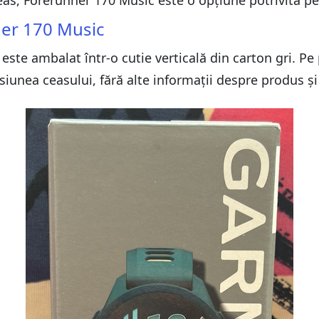
eas, Forerunner 170 Music este o opțiune potrivită pe
ner 170 Music
este ambalat într-o cutie verticală din carton gri. Pe 
unea ceasului, fără alte informații despre produs și c