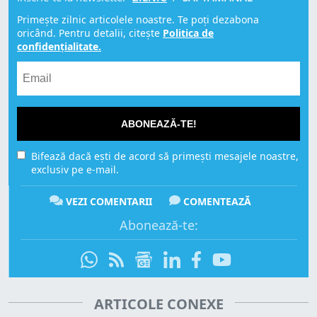
Primește zilnic articolele noastre. Te poți dezabona
oricând. Pentru detalii, citește
Politica de
confidențialitate.
ABONEAZĂ-TE!
Bifează dacă ești de acord să primești mesajele noastre,
exclusiv pe e-mail.
VEZI COMENTARII
COMENTEAZĂ
Abonează-te:
ARTICOLE CONEXE