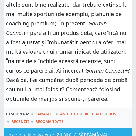
altele sunt bine realizate, dar trebuie extinse la
mai multe sporturi (de exemplu, planurile de
coaching premium). În prezent,
Garmin
Connect+
pare a fi un produs beta, care încă nu
a fost ajustat și îmbunătățit pentru a oferi mai
multă valoare unui număr ridicat de utilizatori.
Înainte de a închide această recenzie, sunt
curios ce părere ai: Ai încercat
Garmin Connect+
?
Dacă da, l-ai cumpărat după perioada de probă
sau nu l-ai mai folosit? Comentează folosind
opțiunile de mai jos și spune-ți părerea.
DESCOPERĂ:
SĂNĂTATE
ANDROID
APLICAȚII
IOS
RECENZII
RECOMANDATE
Înscrie-te la newsletter
ZILNIC
/
SĂPTĂMÂNAL