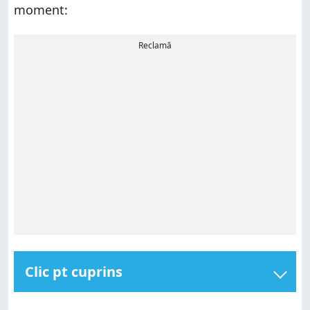
moment:
Reclamă
Clic pt cuprins
Garmin Connect+: Pentru cine este o alegere