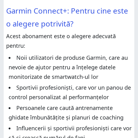
potrivită?
Garmin Connect+: Pentru cine este o alegere
Garmin Connect+: Pentru cine este
potrivită?
Pro și contra
Pro și contra
Verdict
o alegere potrivită?
Verdict
Experiența mea cu Garmin Connect+
Acest abonament este o alegere adecvată
Experiența mea cu Garmin Connect+
Inteligența activă
pentru:
Inteligența activă
Insigne și provocări exclusive
Insigne și provocări exclusive
Activități în timp real
Noii utilizatori de produse Garmin, care au
Activități în timp real
Programe exclusive de antrenament
nevoie de ajutor pentru a înțelege datele
Programe exclusive de antrenament
LiveTrack îmbunătățit
monitorizate de smartwatch-ul lor
LiveTrack îmbunătățit
Planșă de bord pentru performanță
Sportivii profesioniști, care vor un panou de
Planșă de bord pentru performanță
Ce părere ai despre Garmin Connect+?
control personalizat al performanțelor
Ce părere ai despre Garmin Connect+?
Persoanele care caută antrenamente
ghidate îmbunătățite și planuri de coaching
Influencerii și sportivii profesioniști care vor
să-și crească numărul de fani