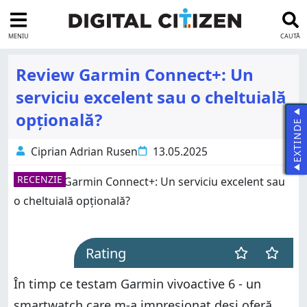
MENIU
CAUTĂ
Review Garmin Connect+: Un
serviciu excelent sau o cheltuială
opțională?
EXTINDE
Ciprian Adrian Rusen
13.05.2025
RECENZIE
Rating
În timp ce testam Garmin vivoactive 6 - un
smartwatch care m-a impresionat deși oferă