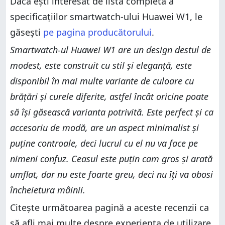
Dacă ești interesat de lista completă a
specificațiilor smartwatch-ului Huawei W1, le
găsești
pe pagina producătorului
.
Smartwatch-ul Huawei W1 are un design destul de
modest, este construit cu stil și eleganță, este
disponibil în mai multe variante de culoare cu
brățări și curele diferite, astfel încât oricine poate
să își găsească varianta potrivită. Este perfect și ca
accesoriu de modă, are un aspect minimalist și
puține controale, deci lucrul cu el nu va face pe
nimeni confuz. Ceasul este puțin cam gros și arată
umflat, dar nu este foarte greu, deci nu îți va obosi
încheietura mâinii.
Citește următoarea pagină a aceste recenzii ca
să afli mai multe despre experiența de utilizare