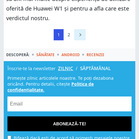
oferită de Huawei W1 și pentru a afla care este
verdictul nostru.
1
2
DESCOPERĂ:
SĂNĂTATE
ANDROID
RECENZII
Înscrie-te la newsletter
ZILNIC
/
SĂPTĂMÂNAL
Primește zilnic articolele noastre. Te poți dezabona
oricând. Pentru detalii, citește
Politica de
confidențialitate.
ABONEAZĂ-TE!
Bifează dacă ești de acord să primești mesajele noastre,