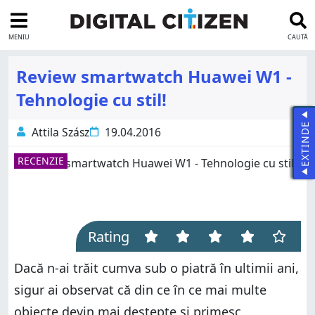
MENIU
CAUTĂ
Review smartwatch Huawei W1 -
Tehnologie cu stil!
EXTINDE
Attila Szász
19.04.2016
RECENZIE
Rating
Dacă n-ai trăit cumva sub o piatră în ultimii ani,
sigur ai observat că din ce în ce mai multe
obiecte devin mai deștepte și primesc