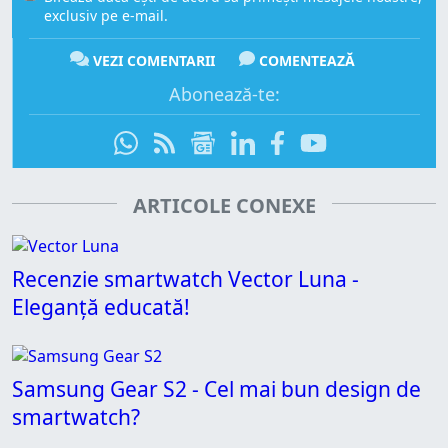
exclusiv pe e-mail.
VEZI COMENTARII
COMENTEAZĂ
Abonează-te:
ARTICOLE CONEXE
Recenzie smartwatch Vector Luna -
Eleganță educată!
Samsung Gear S2 - Cel mai bun design de
smartwatch?