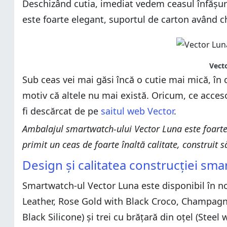
Deschizând cutia, imediat vedem ceasul înfășur
este foarte elegant, suportul de carton având ch
Vecto
Sub ceas vei mai găsi încă o cutie mai mică, în c
motiv că altele nu mai există. Oricum, ce acces
fi descărcat de pe
saitul web Vector
.
Ambalajul smartwatch-ului Vector Luna este foarte e
primit un ceas de foarte înaltă calitate, construit să
Design și calitatea construcției sm
Smartwatch-ul Vector Luna este disponibil în nou
Leather, Rose Gold with Black Croco, Champagne
Black Silicone) și trei cu brățară din oțel (Stee