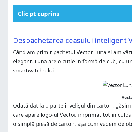
Clic pt cuprins
Despachetarea ceasului inteligent Vector Luna
Despachetarea ceasului inteligent Vector Luna
Design și calitatea construcției smartwatch-ului Vecto
Despachetarea ceasului inteligent 
Design și calitatea construcției smartwatch-ului Vecto
Experiența de utilizare a smartwatch-ului Vector Luna
Când am primit pachetul Vector Luna și am văzut 
Experiența de utilizare a smartwatch-ului Vector Luna
Verdict
elegant. Luna are o cutie în formă de cub, cu un
Verdict
smartwatch-ului.
Vecto
Odată dat la o parte învelișul din carton, găsim 
care apare logo-ul Vector, imprimat tot în culoa
o simplă piesă de carton, așa cum vedem de obi