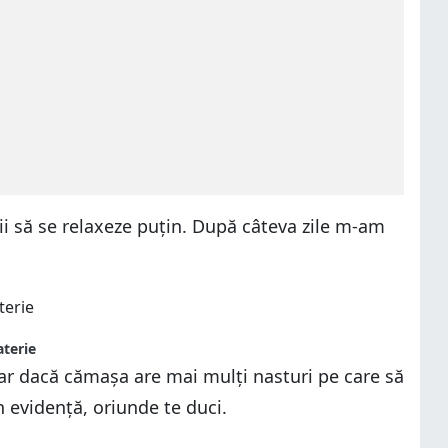
ii să se relaxeze puțin. După câteva zile m-am
aterie
oar dacă cămașa are mai mulți nasturi pe care să
n evidență, oriunde te duci.