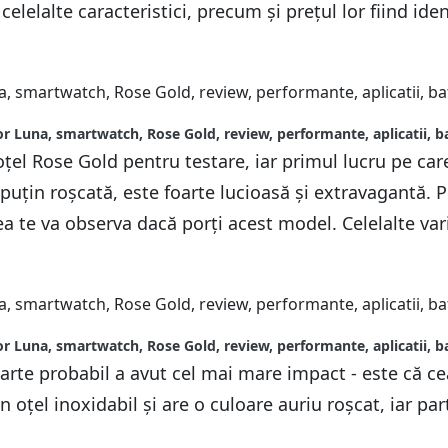
e celelalte caracteristici, precum și prețul lor fiind id
r Luna, smartwatch, Rose Gold, review, performante, aplicatii, b
țel Rose Gold pentru testare, iar primul lucru pe car
 puțin roșcată, este foarte lucioasă și extravagantă. P
ea te va observa dacă porți acest model. Celelalte va
r Luna, smartwatch, Rose Gold, review, performante, aplicatii, b
foarte probabil a avut cel mai mare impact - este că 
țel inoxidabil și are o culoare auriu roșcat, iar part