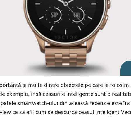
ortantă și multe dintre obiectele pe care le folosim z
de exemplu, însă ceasurile inteligente sunt o realita
 spatele smartwatch-ului din această recenzie este în
 review ca să afli cum se descurcă ceasul inteligent V