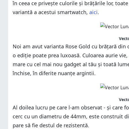
în ceea ce privește culorile și brățările lor, toat
variantă a acestui smartwatch,
aici
.
Vecto
Noi am avut varianta Rose Gold cu brățară din o
o ediție poate prea luxoasă. Culoarea aurie vie,
mare cu cel mai nou gadget al tău și toată lum
închise, în diferite nuanțe argintii.
Vecto
Al doilea lucru pe care l-am observat - și care 
cerc cu un diametru de 44mm, este construit din o
pare să fie destul de rezistentă.