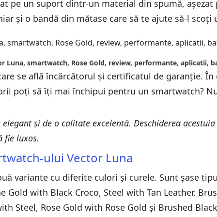
at pe un suport dintr-un material din spumă, așezat
iar și o bandă din mătase care să te ajute să-l scoți 
r Luna, smartwatch, Rose Gold, review, performante, aplicatii, b
are se află încărcătorul și certificatul de garanție. În
orii poți să îți mai închipui pentru un smartwatch? Nu
legant și de o calitate excelentă. Deschiderea acestuia 
 fie luxos.
artwatch-ului Vector Luna
ă variante cu diferite culori și curele. Sunt șase tipu
 Gold with Black Croco, Steel with Tan Leather, Brus
l with Steel, Rose Gold with Rose Gold și Brushed Black