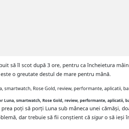
uit să îl scot după 3 ore, pentru ca încheietura mâin
i este o greutate destul de mare pentru mână.
r Luna, smartwatch, Rose Gold, review, performante, aplicatii, b
nu prea poți să porți Luna sub mâneca unei cămăși, d
oblemă, dar trebuie să fii conștient că
sigur
o să ieși î