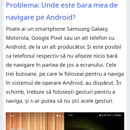
Problema: Unde este bara mea de
Android?
Cum recuperezi navigarea cu 3 butoane pe telefonul
tău cu Android?
Cum recuperezi navigarea cu 3 butoane pe telefonul
navigare pe Android?
tău cu Android?
Cum să-ți recuperezi bara de navigare pe Samsung
Galaxy
Cum să-ți recuperezi bara de navigare pe Samsung
Poate ai un smartphone Samsung Galaxy,
Galaxy
Ai activat bara de navigare cu 3 butoane de pe
smartphone-ul tău?
Motorola, Google Pixel sau un alt telefon cu
Ai activat bara de navigare cu 3 butoane de pe
smartphone-ul tău?
Android, de la un alt producător. Și este posibil
ca telefonul respectiv să nu afișeze nicio bară
de navigare în partea de jos a ecranului. Cele
trei butoane, pe care le foloseai pentru a naviga
în sistemul de operare Android, au dispărut. În
schimb, trebuie să folosești gesturi pentru a
naviga, și s-ar putea să nu știi acele gesturi.