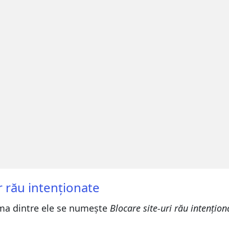
r rău intenționate
rima dintre ele se numește
Blocare site-uri rău intențion