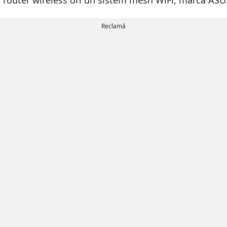
un router wireless ori un sistem mesh WiFi, marca ASU
Reclamă