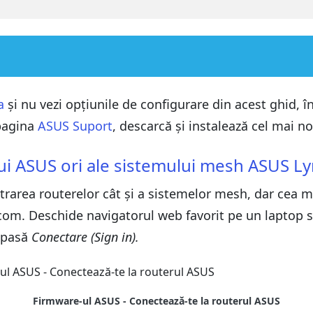
istemului mesh ASUS Lyra
a
și nu vezi opțiunile de configurare din acest ghid,
 pagina
ASUS Suport
, descarcă și instalează cel mai 
istemului mesh ASUS Lyra
lui ASUS ori ale sistemului mesh ASUS Ly
r infectate
rarea routerelor cât și a sistemelor mesh, dar cea ma
au sistemul mesh ASUS Lyra
.com. Deschide navigatorul web favorit pe un laptop 
și izoleaz-o de restul rețelei
 apasă
r infectate
Conectare (Sign in).
au sistemul mesh ASUS Lyra
și izoleaz-o de restul rețelei
Firmware-ul ASUS - Conectează-te la routerul ASUS