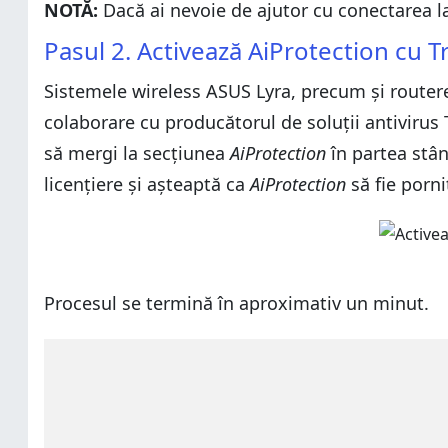
NOTĂ:
Dacă ai nevoie de ajutor cu conectarea la
Ți-ai îmbunătățit securitatea rețelei?
Pasul 2. Activează AiProtection cu 
Sistemele wireless ASUS Lyra, precum și router
colaborare cu producătorul de soluții antivirus 
să mergi la secțiunea
AiProtection
în partea stân
licențiere și așteaptă ca
AiProtection
să fie porni
Procesul se termină în aproximativ un minut.