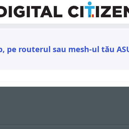
op, pe routerul sau mesh-ul tău AS