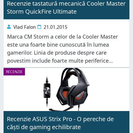
Recenzie tastatură mecanică Cooler Master
Storm QuickFire Ultimate
Vlad Falon
21.01.2015
Marca CM Storm a celor de la Cooler Master
este una foarte bine cunoscută în lumea
gamerilor. Linia de produse despre care
povestim include foarte multe periferice
pentru gaming, de la mauși și tastaturi până la
RECENZIE
carcase, căști și mousepad-uri.
Recenzie ASUS Strix Pro - O pereche de
căști de gaming echilibrate