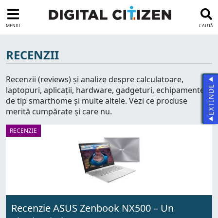
MENIU
CAUTĂ
RECENZII
Recenzii (reviews) și analize despre calculatoare,
EXTINDE
laptopuri, aplicații, hardware, gadgeturi, echipamente
de tip smarthome și multe altele. Vezi ce produse
merită cumpărate și care nu.
RECENZIE
Recenzie ASUS Zenbook NX500 – Un