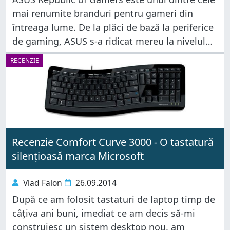
mai renumite branduri pentru gameri din
întreaga lume. De la plăci de bază la periferice
de gaming, ASUS s-a ridicat mereu la nivelul
așteptărilor gamerilor, așa că am fost foarte
RECENZIE
curioși să
Recenzie Comfort Curve 3000 - O tastatură
silențioasă marca Microsoft
Vlad Falon
26.09.2014
După ce am folosit tastaturi de laptop timp de
câțiva ani buni, imediat ce am decis să-mi
construiesc un sistem desktop nou, am