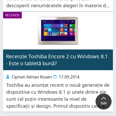
descoperit nenumăratele alegeri în materie de
tastaturi. Ergonomice, mecanice, tastaturi
RECENZIE
pentru jocuri și multe altele. Pentru că
Recenzie Toshiba Encore 2 cu Windows 8.1
- Este o tabletă bună?
Ciprian Adrian Rusen
17.09.2014
Toshiba au anunțat recent o nouă generație de
dispozitive cu Windows 8.1 și unele dintre ele
sunt cel puțin interesante la nivel de
SUS
specificații și design. Primul dispozitiv care a
fost lansat din această generație este noul