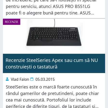
pentru serviciu, atunci ASUS PRO B551LG
poate fi o alegere bună pentru tine. ASUS
promite mult când vorbim despre acest
RECENZIE
laptop, mai ales în
Recenzie SteelSeries Apex sau cum să NU
construiești o tastatură
Vlad Falon
05.03.2015
SteelSeries este o marcă foarte cunoscută în
rândul gamerilor de pretutindeni, poate chiar
cea mai cunoscută. Portofoliul lor include
periferice de diferite tipuri, de la tastaturi și