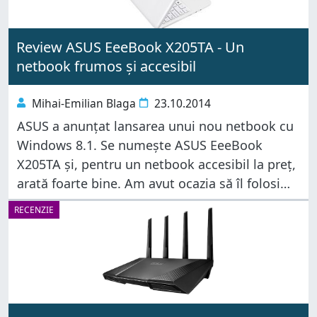
Review ASUS EeeBook X205TA - Un
netbook frumos și accesibil
Mihai-Emilian Blaga
23.10.2014
ASUS a anunțat lansarea unui nou netbook cu
Windows 8.1. Se numește ASUS EeeBook
X205TA și, pentru un netbook accesibil la preț,
arată foarte bine. Am avut ocazia să îl folosim
timp de o săptămână iar acum suntem gata să
RECENZIE