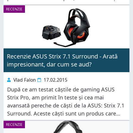
mauși până la căști de gaming. Noi am reușit
RECENZIE
să punem mâna pe
Recenzie ASUS Strix 7.1 Surround - Arată
impresionant, dar cum se aud?
Vlad Falon
17.02.2015
După ce am testat căștile de gaming ASUS
Strix Pro, am primit în teste și cea mai
avansată pereche de căști de la ASUS: Strix 7.1
Surround. Aceste căști sunt un produs care
atrage atenția prin intermediul stației audio
RECENZIE
dedicate,