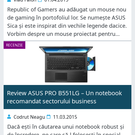
Republic of Gamers au adăugat un mouse nou
de gaming în portofoliul lor. Se numește ASUS
Sica și este inspirat din vechile legende dacice.
Vorbim despre un mouse proiectat pentru
gameri cu buget redus care apreciază marca
RECENZIE
ROG și își
Review ASUS PRO B551LG – Un notebook
recomandat sectorului business
Codrut Neagu
11.03.2015
Dacă ești în căutarea unui notebook robust și
de încredere, pe care să-l folosești în special