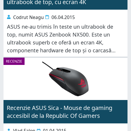
ultrabook de top, cu ecran 4K
Codrut Neagu
06.04.2015
ASUS ne-au trimis în teste un ultrabook de
top, numit ASUS Zenbook NX500. Este un
ultrabook superb ce oferă un ecran 4K,
componente hardware de top și o carcasă
elegantă. Am fost foarte curioși dacă acest
RECENZIE
dispozitiv premium chiar este
Recenzie ASUS Sica - Mouse de gaming
accesibil de la Republic Of Gamers
Vlad Falon
01.04.2015