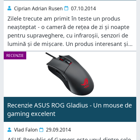
Ciprian Adrian Rusen
07.10.2014
Zilele trecute am primit în teste un produs
neașteptat - o cameră de rețea de zi și noapte
pentru supraveghere, cu infraroșii, senzori de
lumină și de mișcare. Un produs interesant și
util pentru cei care au nevoie să monitorizeze
RECENZIE
Recenzie ASUS ROG Gladius - Un mouse de
gaming excelent
Vlad Falon
29.09.2014
ASUS Republic of Gamers este unul dintre cele