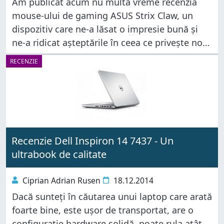
Am publicat acum nu multă vreme recenzia
mouse-ului de gaming ASUS Strix Claw, un
dispozitiv care ne-a lăsat o impresie bună și
ne-a ridicat așteptările în ceea ce privește nou
serie de periferice Strix de la ASUS. În recenzia
RECENZIE
de
Recenzie Dell Inspiron 14 7437 - Un
ultrabook de calitate
Ciprian Adrian Rusen
18.12.2014
Dacă sunteți în căutarea unui laptop care arată
foarte bine, este ușor de transportat, are o
configurație hardware solidă, poate rula atât