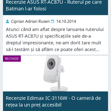
Recenzie ASUS RT-AC87U - Ruterul pe care
Batman l-ar folosi
Ciprian Adrian Rusen
14.10.2014
Atunci când am aflat despre lansarea ruterului
ASUS RT-AC87U și specificațiile sale de-a
dreptul impresionante, ne-am dorit tare mult
să-l testăm și să aflăm ce poate oferi acest
model. Din fericire, ASUS România ne-au pus
RECENZIE
la dispoziție acest ruter imediat
Recenzie Edimax IC-3116W - O cameră de
rețea la un preț accesibil