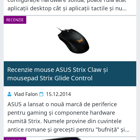
aplicații desktop cât și aplicații tactile și nu
costă mai mult de 5000 de lei, veți găsi prin
RECENZIE
Recenzie mouse ASUS Strix Claw și
mousepad Strix Glide Control
Vlad Falon
15.12.2014
ASUS a lansat o nouă marcă de periferice
pentru gaming și componente hardware
numită Strix. Numele provine din cuvintele
antice romane și grecești pentru "bufniță" și
vrea să sugereze un auz foarte fin și o vedere