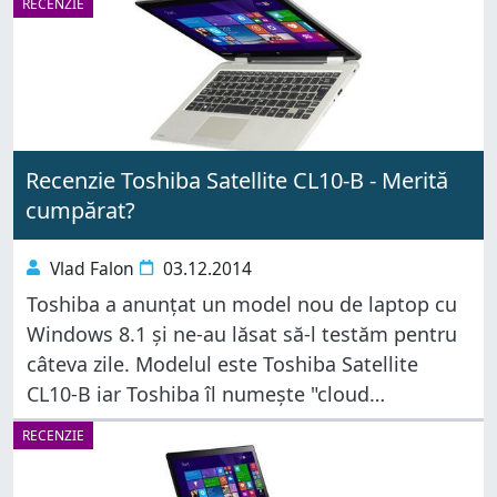
RECENZIE
foarte bună. Sună îndrăzneț,
Recenzie Toshiba Satellite CL10-B - Merită
cumpărat?
Vlad Falon
03.12.2014
Toshiba a anunțat un model nou de laptop cu
Windows 8.1 și ne-au lăsat să-l testăm pentru
câteva zile. Modelul este Toshiba Satellite
CL10-B iar Toshiba îl numește "cloud
companion". Dar ce înseamnă asta mai exact
RECENZIE
și ce are de