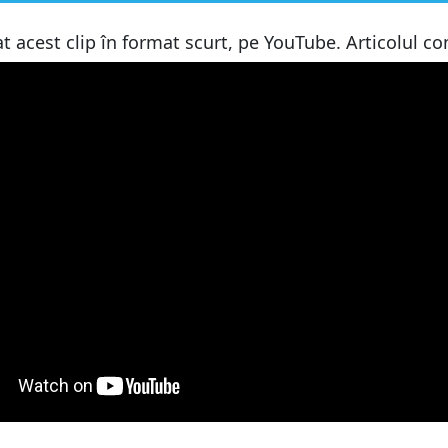
 de pe laptop
 acest clip în format scurt, pe YouTube. Articolul con
 de pe laptop