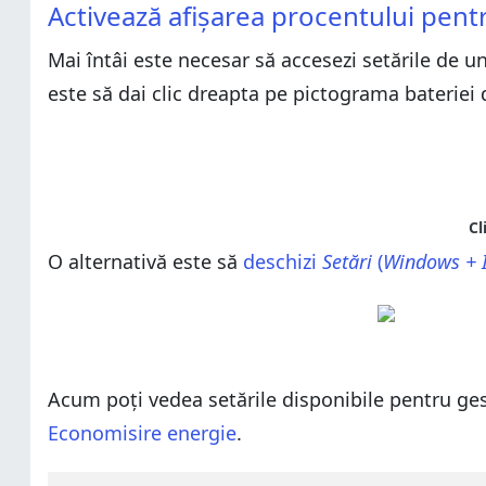
Activează afișarea procentului pentr
Cât te ține bateria pe laptopul tău?
Mai întâi este necesar să accesezi setările de 
este să dai clic dreapta pe pictograma bateriei 
O alternativă este să
deschizi
Setări
(
Windows + 
Acum poți vedea setările disponibile pentru ges
Economisire energie
.