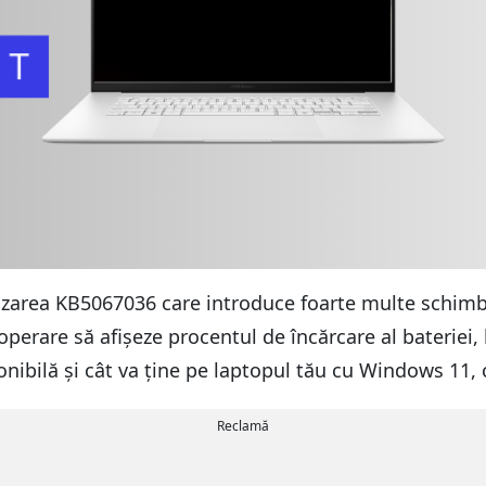
alizarea KB5067036 care introduce foarte multe schimbă
perare să afișeze procentul de încărcare al bateriei, l
sponibilă și cât va ține pe laptopul tău cu Windows 11, 
Reclamă