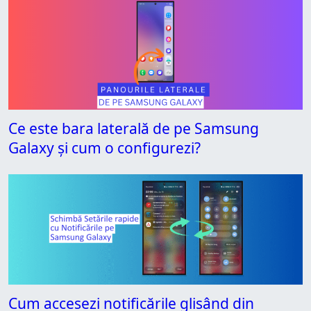
Ce este bara laterală de pe Samsung
Galaxy și cum o configurezi?
Cum accesezi notificările glisând din