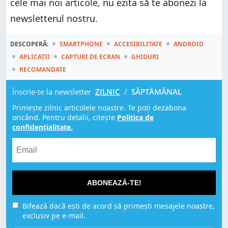
cele mai noi articole, nu ezita să te abonezi la
newsletterul nostru.
DESCOPERĂ:
SMARTPHONE
ACCESIBILITATE
ANDROID
APLICAȚII
CAPTURI DE ECRAN
GHIDURI
RECOMANDATE
Înscrie-te la newsletter
ZILNIC
/
SĂPTĂMÂNAL
Primește zilnic articolele noastre. Te poți dezabona
oricând. Pentru detalii, citește
Politica de
confidențialitate.
ABONEAZĂ-TE!
Bifează dacă ești de acord să primești mesajele noastre,
exclusiv pe e-mail.