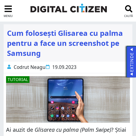
MENIU
CAUTĂ
Cum folosești Glisarea cu palma
pentru a face un screenshot pe
Samsung
EXTINDE
Codrut Neagu
19.09.2023
TUTORIAL
Ai auzit de
Glisarea cu palma
(Palm Swipe)
? Știai