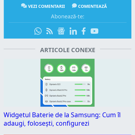
VEZI COMENTARII
COMENTEAZĂ
Abonează-te:
ARTICOLE CONEXE
Widgetul Baterie de la Samsung: Cum îl
adaugi, folosești, configurezi