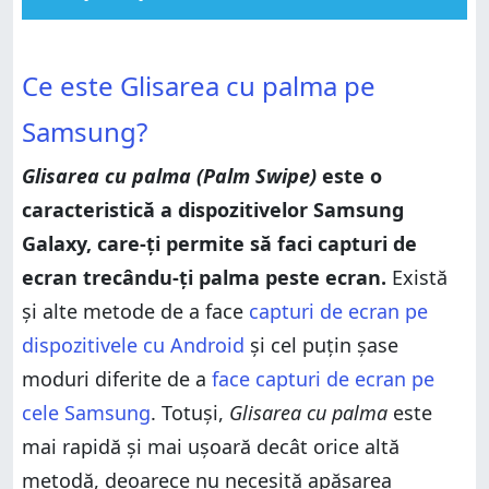
Ce este Glisarea cu palma pe Samsung?
Ce este Glisarea cu palma pe Samsung?
Cum funcționează Glisarea cu palma?
Ce este Glisarea cu palma pe
Cum funcționează Glisarea cu palma?
Cum activezi sau dezactivezi Glisarea cu palma pe un
Samsung Galaxy?
Samsung?
Cum activezi sau dezactivezi Glisarea cu palma pe un
Samsung Galaxy?
Cum activezi Glisarea cu palma pe Samsung
Glisarea cu palma (Palm Swipe)
este o
Cum activezi Glisarea cu palma pe Samsung
Cum dezactivezi Glisarea cu palma pe Samsung
caracteristică a dispozitivelor Samsung
Cum dezactivezi Glisarea cu palma pe Samsung
Nu merge Glisarea cu palma (pentru capturare)?
Nu merge Glisarea cu palma (pentru capturare)?
Galaxy, care-ți permite să faci capturi de
Folosești Glisarea cu palma pe dispozitivul tău
Samsung?
Folosești Glisarea cu palma pe dispozitivul tău
ecran trecându-ți palma peste ecran.
Există
Samsung?
și alte metode de a face
capturi de ecran pe
dispozitivele cu Android
și cel puțin șase
moduri diferite de a
face capturi de ecran pe
cele Samsung
. Totuși,
Glisarea cu palma
este
mai rapidă și mai ușoară decât orice altă
metodă, deoarece nu necesită apăsarea