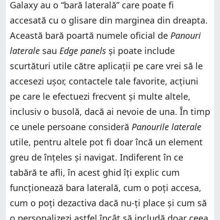
Galaxy au o “bară laterală” care poate fi
accesată cu o glisare din marginea din dreapta.
Această bară poartă numele oficial de
Panouri
laterale
sau
Edge panels
și poate include
scurtături utile către aplicații pe care vrei să le
accesezi ușor, contactele tale favorite, acțiuni
pe care le efectuezi frecvent și multe altele,
inclusiv o busolă, dacă ai nevoie de una. În timp
ce unele persoane consideră
Panourile laterale
utile, pentru altele pot fi doar încă un element
greu de înțeles și navigat. Indiferent în ce
tabără te afli, în acest ghid îți explic cum
funcționează bara laterală, cum o poți accesa,
cum o poți dezactiva dacă nu-ți place și cum să
o personalizezi astfel încât să includă doar ceea