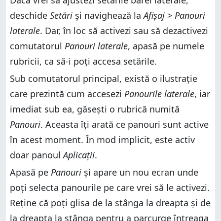
Dacă vrei să ajustezi setările barei laterale,
deschide
Setări
și navighează la
Afișaj
>
Panouri
laterale
. Dar, în loc să activezi sau să dezactivezi
comutatorul
Panouri laterale
, apasă pe numele
rubricii, ca să-i poți accesa setările.
Sub comutatorul principal, există o ilustrație
care prezintă cum accesezi
Panourile laterale
, iar
imediat sub ea, găsești o rubrică numită
Panouri
. Aceasta îți arată ce panouri sunt active
în acest moment. În mod implicit, este activ
doar panoul
Aplicații
.
Apasă pe
Panouri
și apare un nou ecran unde
poți selecta panourile pe care vrei să le activezi.
Reține că poți glisa de la stânga la dreapta și de
la dreapta la stânga pentru a parcurge întreaga