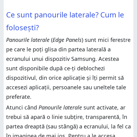
Ce sunt panourile laterale? Cum le folosești?
Ce sunt panourile laterale? Cum le folosești?
Cum dezactivezi bara laterală de pe Samsung Galaxy
Ce sunt panourile laterale? Cum le
Cum dezactivezi bara laterală de pe Samsung Galaxy
Cum setezi bara laterală de pe Samsung Galaxy
folosești?
Cum setezi bara laterală de pe Samsung Galaxy
Cum alegi ce panouri laterale sunt active
Cum alegi ce panouri laterale sunt active
Cum schimbi poziția panourilor laterale
Panourile laterale
(
Edge Panels
) sunt mici ferestre
Cum schimbi poziția panourilor laterale
Cum personalizezi aspectul Panourilor laterale
pe care le poți glisa din partea laterală a
Cum personalizezi aspectul Panourilor laterale
Cum modifici ce elemente se găsesc într-un
ecranului unui dispozitiv Samsung. Acestea
panou lateral
Cum modifici ce elemente se găsesc într-un
panou lateral
sunt disponibile după ce-ți deblochezi
Folosești Panourile laterale de pe Samsung Galaxy?
Folosești Panourile laterale de pe Samsung Galaxy?
dispozitivul, din orice aplicație și îți permit să
accesezi aplicații, persoanele sau uneltele tale
preferate.
Atunci când
Panourile laterale
sunt activate, ar
trebui să apară o linie subțire, transparentă, în
partea dreaptă (sau stângă) a ecranului, la fel ca
în imaginea de mai jos. Pentru a le accesa,