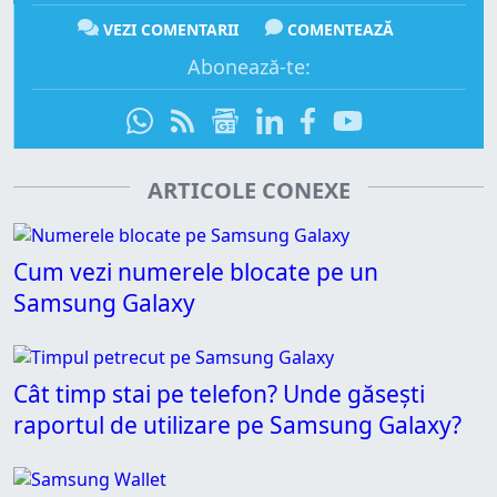
VEZI COMENTARII
COMENTEAZĂ
Abonează-te:
ARTICOLE CONEXE
Cum vezi numerele blocate pe un
Samsung Galaxy
Cât timp stai pe telefon? Unde găsești
raportul de utilizare pe Samsung Galaxy?