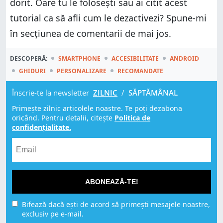
dorit. Oare tu le folosești sau ai citit acest
tutorial ca să afli cum le dezactivezi? Spune-mi
în secțiunea de comentarii de mai jos.
DESCOPERĂ:
SMARTPHONE
ACCESIBILITATE
ANDROID
GHIDURI
PERSONALIZARE
RECOMANDATE
Înscrie-te la newsletter
ZILNIC
/
SĂPTĂMÂNAL
Primește zilnic articolele noastre. Te poți dezabona
oricând. Pentru detalii, citește
Politica de
confidențialitate.
ABONEAZĂ-TE!
Bifează dacă ești de acord să primești mesajele noastre,
exclusiv pe e-mail.