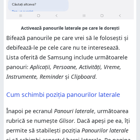
Bifează panourile pe care vrei să le folosești și
debifează-le pe cele care nu te interesează.
Lista oferită de Samsung include următoarele
panouri:
Aplicații, Persoane, Activități, Vreme,
Instrumente, Reminder
și
Clipboard
.
Cum schimbi poziția panourilor laterale
Înapoi pe ecranul
Panouri laterale
, următoarea
rubrică se numește
Glisor
. Dacă apeși pe ea, îți
permite să stabilești poziția
Panourilor laterale
și să schimbi aspectul barei laterale. Pe pagina