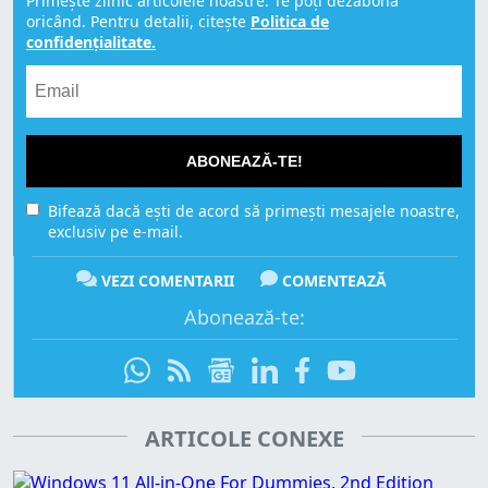
Primește zilnic articolele noastre. Te poți dezabona
oricând. Pentru detalii, citește
Politica de
confidențialitate.
ABONEAZĂ-TE!
Bifează dacă ești de acord să primești mesajele noastre,
exclusiv pe e-mail.
VEZI COMENTARII
COMENTEAZĂ
Abonează-te:
ARTICOLE CONEXE