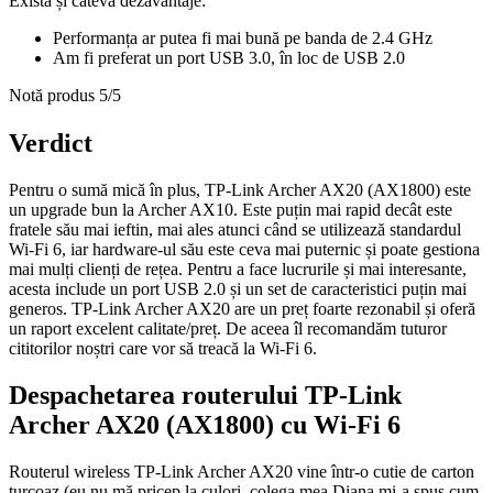
Există și câteva dezavantaje:
Performanța ar putea fi mai bună pe banda de 2.4 GHz
Am fi preferat un port USB 3.0, în loc de USB 2.0
Notă produs
5
/5
Verdict
Pentru o sumă mică în plus, TP-Link Archer AX20 (AX1800) este
un upgrade bun la Archer AX10. Este puțin mai rapid decât este
fratele său mai ieftin, mai ales atunci când se utilizează standardul
Wi-Fi 6, iar hardware-ul său este ceva mai puternic și poate gestiona
mai mulți clienți de rețea. Pentru a face lucrurile și mai interesante,
acesta include un port USB 2.0 și un set de caracteristici puțin mai
generos. TP-Link Archer AX20 are un preț foarte rezonabil și oferă
un raport excelent calitate/preț. De aceea îl recomandăm tuturor
cititorilor noștri care vor să treacă la Wi-Fi 6.
Despachetarea routerului TP-Link
Archer AX20 (AX1800) cu Wi-Fi 6
Routerul wireless TP-Link Archer AX20 vine într-o cutie de carton
turcoaz (eu nu mă pricep la culori, colega mea Diana mi-a spus cum