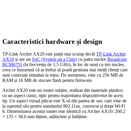
Caracteristici hardware și design
TP-Link Archer AX20 este puțin mai scump decât
TP-Link Archer
AX10
și are un
SoC (System on a Chip)
cu patru nuclee
Broadcom
BCM6755
(la frecvența de 1,5 GHz), în loc de unul cu trei nuclee,
ceea ce înseamnă că ar trebui să poată gestiona mai mulți clienți care
sunt conectați simultan la rețea. De asemenea, vine cu 256 MB de
RAM și 16 MB de stocare flash pentru firmware.
Archer AX20 este un router subțire, realizat din materiale plastice,
cu un aspect clasic, tipic pentru majoritatea dispozitivelor de acest
tip. Un aspect vizual plăcut este X-ul din partea de sus, care vine de
la suportul său pentru standardul 802.11ax, cunoscut și drept Wi-Fi
6. Dimensiunea acestui router este identică cu Archer AX10: 260.2
× 135 × 38.6 mm lățime, adâncime și înălțime.