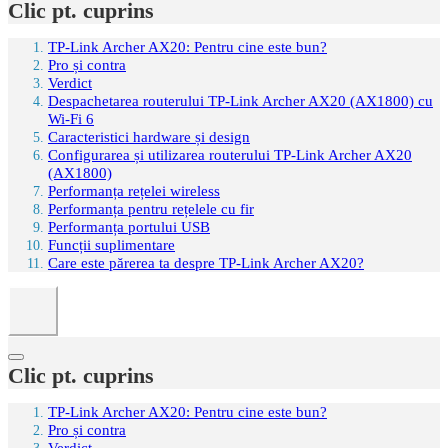
Clic pt. cuprins
TP-Link Archer AX20: Pentru cine este bun?
Pro și contra
Verdict
Despachetarea routerului TP-Link Archer AX20 (AX1800) cu
Wi-Fi 6
Caracteristici hardware și design
Configurarea și utilizarea routerului TP-Link Archer AX20
(AX1800)
Performanța rețelei wireless
Performanța pentru rețelele cu fir
Performanța portului USB
Funcții suplimentare
Care este părerea ta despre TP-Link Archer AX20?
Clic pt. cuprins
TP-Link Archer AX20: Pentru cine este bun?
Pro și contra
Verdict