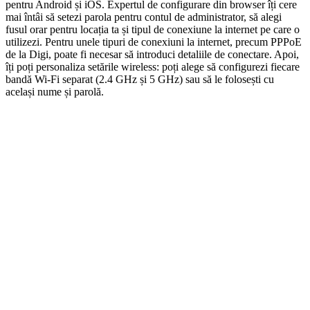
pentru Android și iOS. Expertul de configurare din browser îți cere
mai întâi să setezi parola pentru contul de administrator, să alegi
fusul orar pentru locația ta și tipul de conexiune la internet pe care o
utilizezi. Pentru unele tipuri de conexiuni la internet, precum PPPoE
de la Digi, poate fi necesar să introduci detaliile de conectare. Apoi,
îți poți personaliza setările wireless: poți alege să configurezi fiecare
bandă Wi-Fi separat (2.4 GHz și 5 GHz) sau să le folosești cu
același nume și parolă.