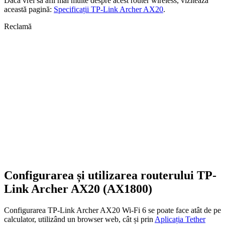
Dacă vrei să afli mai multe despre acest router wireless, vizitează
această pagină:
Specificații TP-Link Archer AX20
.
Reclamă
Configurarea și utilizarea routerului TP-
Link Archer AX20 (AX1800)
Configurarea TP-Link Archer AX20 Wi-Fi 6 se poate face atât de pe
calculator, utilizând un browser web, cât și prin
Aplicația Tether