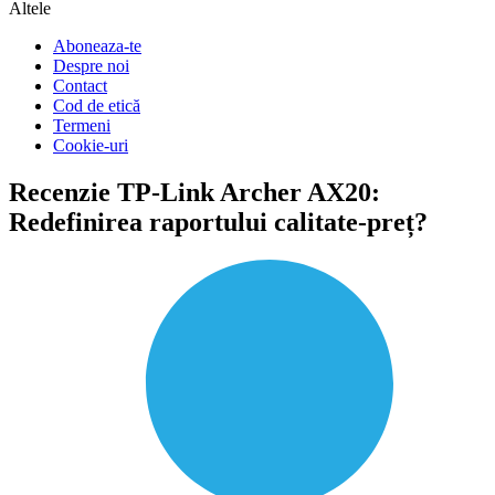
Altele
Aboneaza-te
Despre noi
Contact
Cod de etică
Termeni
Cookie-uri
Recenzie TP-Link Archer AX20:
Redefinirea raportului calitate-preț?