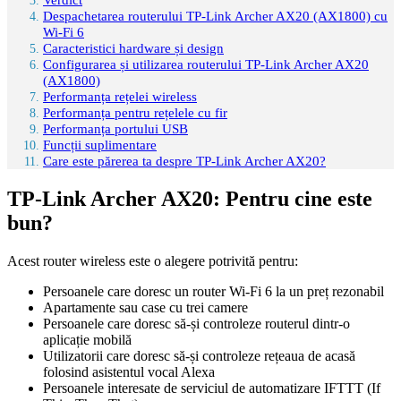
Despachetarea routerului TP-Link Archer AX20 (AX1800) cu
Wi-Fi 6
Caracteristici hardware și design
Configurarea și utilizarea routerului TP-Link Archer AX20
(AX1800)
Performanța rețelei wireless
Performanța pentru rețelele cu fir
Performanța portului USB
Funcții suplimentare
Care este părerea ta despre TP-Link Archer AX20?
TP-Link Archer AX20: Pentru cine este
bun?
Acest router wireless este o alegere potrivită pentru:
Persoanele care doresc un router Wi-Fi 6 la un preț rezonabil
Apartamente sau case cu trei camere
Persoanele care doresc să-și controleze routerul dintr-o
aplicație mobilă
Utilizatorii care doresc să-și controleze rețeaua de acasă
folosind asistentul vocal Alexa
Persoanele interesate de serviciul de automatizare IFTTT (If