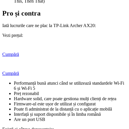
This, Then That)
Pro și contra
Iată lucrurile care ne plac la TP-Link Archer AX20:
Vezi prețul:
Cumpără
Cumpără
Performanță bună atunci când se utilizează standardele Wi-Fi
6 și Wi-Fi 5
Preț rezonabil
Hardware solid, care poate gestiona mulți clienți de rețea
Firmware-ul este ușor de utilizat și configurat
Poate fi administrat de la distanță cu o aplicație mobilă
Interfață și suport disponibile și în limba română
Are un port USB