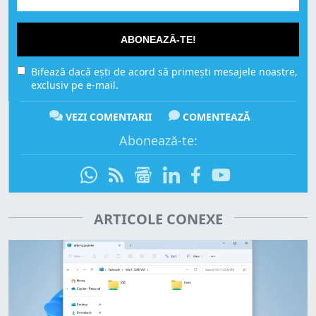
ABONEAZĂ-TE!
Bifează dacă ești de acord să primești mesajele noastre,
exclusiv pe e-mail.
VEZI COMENTARII
COMENTEAZĂ
Abonează-te:
ARTICOLE CONEXE