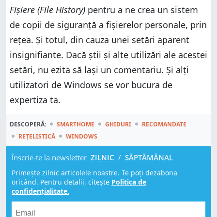
Fișiere (File History)
pentru a ne crea un sistem
de copii de siguranță a fișierelor personale, prin
rețea. Și totul, din cauza unei setări aparent
insignifiante. Dacă știi și alte utilizări ale acestei
setări, nu ezita să lași un comentariu. Și alți
utilizatori de Windows se vor bucura de
expertiza ta.
DESCOPERĂ:
SMARTHOME
GHIDURI
RECOMANDATE
REȚELISTICĂ
WINDOWS
Înscrie-te la newsletter
ZILNIC
/
SĂPTĂMÂNAL
Primește zilnic articolele noastre. Te poți dezabona
oricând. Pentru detalii, citește
Politica de
confidențialitate.