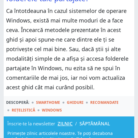
Ca întotdeauna în cazul sistemelor de operare
Windows, există mai multe moduri de a face
ceva. Încearcă metodele prezentate în acest
ghid și apoi spune-ne care dintre ele ți se
potrivește cel mai bine. Sau, dacă știi și alte
modalități simple de a afișa și accesa folderele
partajate în Windows, nu ezita să ne spui în
comentariile de mai jos, iar noi vom actualiza
acest ghid cât mai curând posibil.
DESCOPERĂ:
SMARTHOME
GHIDURI
RECOMANDATE
REȚELISTICĂ
WINDOWS
Înscrie-te la newsletter
ZILNIC
/
SĂPTĂMÂNAL
Primește zilnic articolele noastre. Te poți dezabona