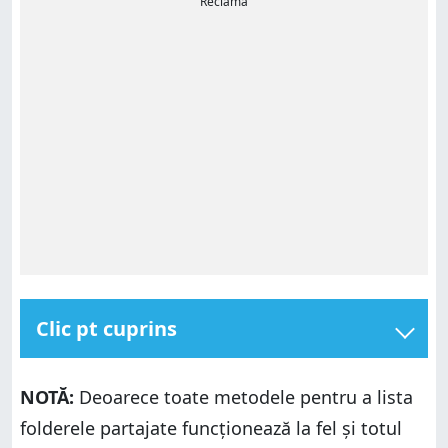
Reclamă
Clic pt cuprins
1. Cum vezi folderele partajate de tine folosind File
Explorer
NOTĂ:
Deoarece toate metodele pentru a lista
2. Cum vezi folderele partajate în Windows folosind
folderele partajate funcționează la fel și totul
Gestionare computer