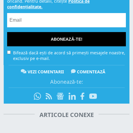
oricând. Pentru detalii, citește
Politica de
confidențialitate.
ABONEAZĂ-TE!
Bifează dacă ești de acord să primești mesajele noastre,
exclusiv pe e-mail.
VEZI COMENTARII
COMENTEAZĂ
Abonează-te:
ARTICOLE CONEXE