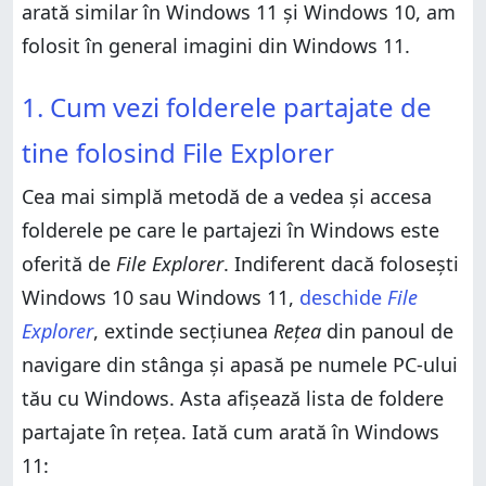
arată similar în Windows 11 și Windows 10, am
3. Cum afișezi lista folderelor partajate de tine în
linia de comandă (cu Terminal, Linia de comandă
folosit în general imagini din Windows 11.
sau PowerShell)
1. Cum vezi folderele partajate de tine folosind File
Cum faci ca Windows să afișeze folderele tale
1. Cum vezi folderele partajate de
Explorer
partajate?
2. Cum vezi folderele partajate în Windows folosind
tine folosind File Explorer
Gestionare computer
3. Cum afișezi lista folderelor partajate de tine în
Cea mai simplă metodă de a vedea și accesa
linia de comandă (cu Terminal, Linia de comandă
sau PowerShell)
folderele pe care le partajezi în Windows este
Cum faci ca Windows să afișeze folderele tale
oferită de
File Explorer
. Indiferent dacă folosești
partajate?
Windows 10 sau Windows 11,
deschide
File
Explorer
, extinde secțiunea
Rețea
din panoul de
navigare din stânga și apasă pe numele PC-ului
tău cu Windows. Asta afișează lista de foldere
partajate în rețea. Iată cum arată în Windows
11: