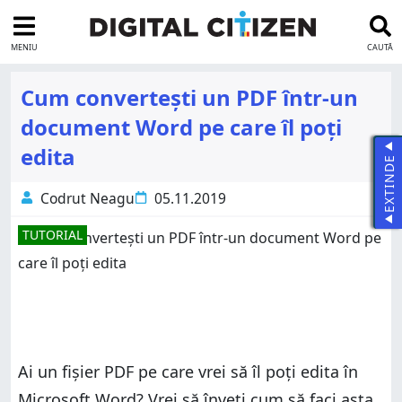
MENIU
CAUTĂ
Cum convertești un PDF într-un
document Word pe care îl poți
edita
EXTINDE
Codrut Neagu
05.11.2019
TUTORIAL
Ai un fișier PDF pe care vrei să îl poți edita în
Microsoft Word? Vrei să înveți cum să faci asta