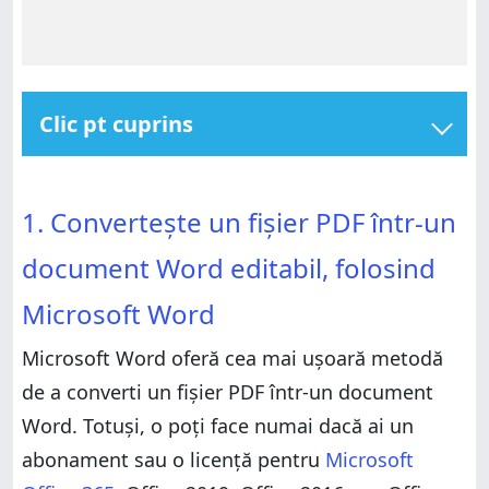
Clic pt cuprins
1. Convertește un fișier PDF într-un document Word
editabil, folosind Microsoft Word
1. Convertește un fișier PDF într-un document Word
1. Convertește un fișier PDF într-un
editabil, folosind Microsoft Word
2. Convertește un fișier PDF într-un document Word
editabil, folosind Google Docs
2. Convertește un fișier PDF într-un document Word
document Word editabil, folosind
editabil, folosind Google Docs
Ai reușit să îți convertești fișierele PDF în documente
Word editabile?
Ai reușit să îți convertești fișierele PDF în documente
Microsoft Word
Word editabile?
Microsoft Word oferă cea mai ușoară metodă
de a converti un fișier PDF într-un document
Word. Totuși, o poți face numai dacă ai un
abonament sau o licență pentru
Microsoft