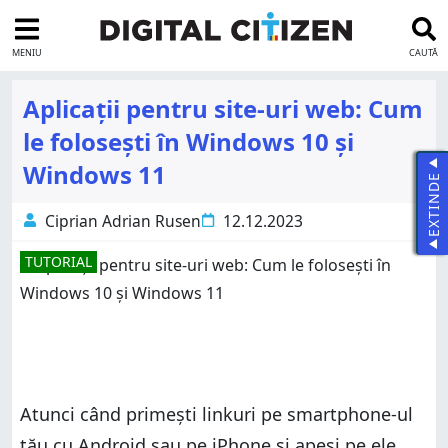
MENIU
CAUTĂ
Aplicații pentru site-uri web: Cum
le folosești în Windows 10 și
Windows 11
EXTINDE
Ciprian Adrian Rusen
12.12.2023
TUTORIAL
Atunci când primești linkuri pe smartphone-ul
tău cu Android sau pe iPhone și apeși pe ele,