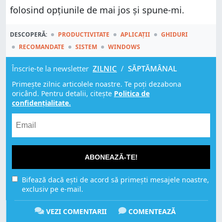
folosind opțiunile de mai jos și spune-mi.
DESCOPERĂ:
PRODUCTIVITATE
APLICAȚII
GHIDURI
RECOMANDATE
SISTEM
WINDOWS
Înscrie-te la newsletter
ZILNIC
/
SĂPTĂMÂNAL
Primește zilnic articolele noastre. Te poți dezabona
oricând. Pentru detalii, citește
Politica de
confidențialitate.
ABONEAZĂ-TE!
Bifează dacă ești de acord să primești mesajele noastre,
exclusiv pe e-mail.
VEZI COMENTARII
COMENTEAZĂ