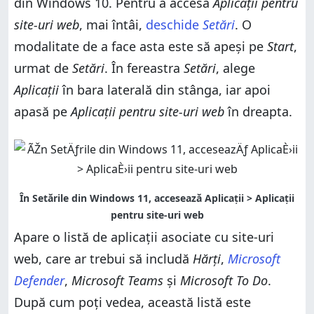
din Windows 10. Pentru a accesa
Aplicații pentru
site-uri web
, mai întâi,
deschide
Setări
. O
modalitate de a face asta este să apeși pe
Start
,
urmat de
Setări
. În fereastra
Setări
, alege
Aplicații
în bara laterală din stânga, iar apoi
apasă pe
Aplicații pentru site-uri web
în dreapta.
Apare o listă de aplicații asociate cu site-uri
web, care ar trebui să includă
Hărți
,
Microsoft
Defender
,
Microsoft Teams
și
Microsoft To Do
.
După cum poți vedea, această listă este