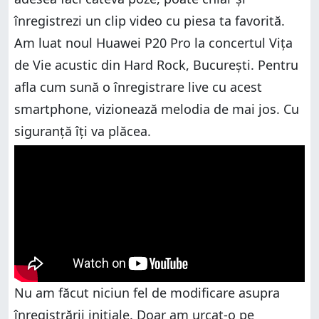
Ce părere ai despre experiența foto și video oferită
înregistrezi un clip video cu piesa ta favorită.
de Huawei P20 Pro?
Am luat noul Huawei P20 Pro la concertul Vița
de Vie acustic din Hard Rock, București. Pentru
afla cum sună o înregistrare live cu acest
smartphone, vizionează melodia de mai jos. Cu
siguranță îți va plăcea.
Nu am făcut niciun fel de modificare asupra
înregistrării inițiale. Doar am urcat-o pe