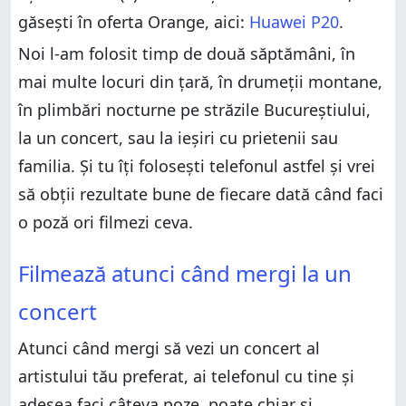
găsești în oferta Orange, aici:
Huawei P20
.
Fotografie și filmare nocturnă
Noi l-am folosit timp de două săptămâni, în
Fotografie macro
mai multe locuri din țară, în drumeții montane,
Ce părere ai despre experiența foto și video oferită
de Huawei P20 Pro?
în plimbări nocturne pe străzile Bucureștiului,
la un concert, sau la ieșiri cu prietenii sau
familia. Și tu îți folosești telefonul astfel și vrei
să obții rezultate bune de fiecare dată când faci
o poză ori filmezi ceva.
Filmează atunci când mergi la un concert
Filmează atunci când mergi la un
Selfie-uri și portrete
concert
Fotografie cu pisici și alte animale 🙂
Peisaje și panorame
Atunci când mergi să vezi un concert al
Fotografie și filmare nocturnă
artistului tău preferat, ai telefonul cu tine și
Fotografie macro
adesea faci câteva poze, poate chiar și