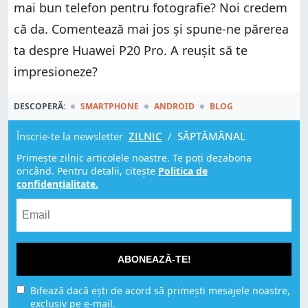
mai bun telefon pentru fotografie? Noi credem
că da. Comentează mai jos și spune-ne părerea
ta despre Huawei P20 Pro. A reușit să te
impresioneze?
DESCOPERĂ:
SMARTPHONE
ANDROID
BLOG
Înscrie-te la newsletter
ZILNIC
/
SĂPTĂMÂNAL
Primește zilnic articolele noastre. Te poți dezabona
oricând. Pentru detalii, citește
Politica de
confidențialitate.
ABONEAZĂ-TE!
Bifează dacă ești de acord să primești mesajele noastre,
exclusiv pe e-mail.