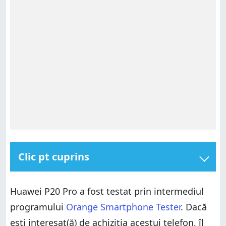
Clic pt cuprins
Filmează atunci când mergi la un concert
Huawei P20 Pro a fost testat prin intermediul
Selfie-uri și portrete
programului
Orange Smartphone Tester
. Dacă
Fotografie cu pisici și alte animale 🙂
ești interesat(ă) de achiziția acestui telefon, îl
Peisaje și panorame