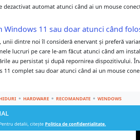
e dezactivat automat atunci când ai un mouse conecta
din Windows 11 sau doar atunci când fol
unii dintre noi îl consideră enervant și preferă varia
imele lucruri pe care le-am făcut atunci când am inst
rile au persistat și după repornirea dispozitivului. Î
ws 11 complet sau doar atunci când ai un mouse conect
HIDURI
HARDWARE
RECOMANDATE
WINDOWS
NAL
Pentru detalii, citește
Politica de confidențialitate.