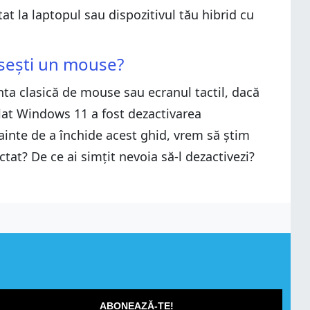
t la laptopul sau dispozitivul tău hibrid cu
osești un mouse?
nta clasică de mouse sau ecranul tactil, dacă
alat Windows 11 a fost dezactivarea
nainte de a închide acest ghid, vrem să știm
at? De ce ai simțit nevoia să-l dezactivezi?
ABONEAZĂ-TE!