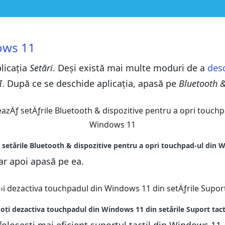
a laptopul cu Windows 11
dows 11
a laptopul cu Windows 11
 doar atunci când folosești un mouse?
licația
 doar atunci când folosești un mouse?
Setări
. Deși există mai multe moduri de a
des
I
. După ce se deschide aplicația, apasă pe
Bluetooth &
iar apoi apasă pe ea.