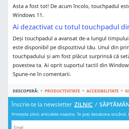
Asta a fost tot! De acum încolo, touchpadul est
Windows 11.
Ai dezactivat cu totul touchpadul 
Deși touchpadul a avansat de-a lungul timpului, 
este disponibil pe dispozitivul tău. Unul din pr
touchpadului și am fost plăcut surprinsă că setă
povestea ta. Ai oprit suportul tactil din Windo
Spune-ne în comentarii.
DESCOPERĂ:
PRODUCTIVITATE
ACCESIBILITATE
G
Înscrie-te la newsletter
ZILNIC
/
SĂPTĂMÂ
Primește zilnic articolele noastre. Te poți dezabona oricând. 