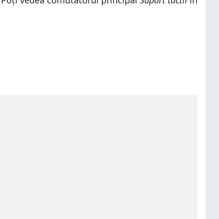
. Poți vedea comutatorul principal
Suport tactil
în