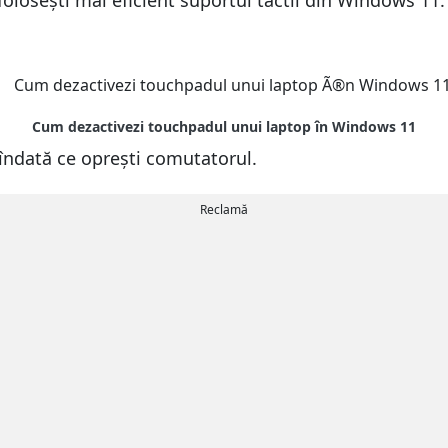
 folosești mai eficient suportul tactil din Windows 11
îndată ce oprești comutatorul.
Reclamă