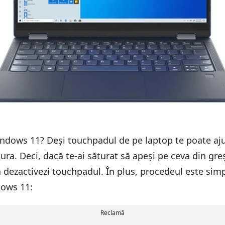
indows 11? Deși touchpadul de pe laptop te poate ajuta
tura. Deci, dacă te-ai săturat să apeși pe ceva din gr
 dezactivezi touchpadul. În plus, procedeul este simp
dows 11:
Reclamă