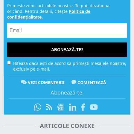
Primește zilnic articolele noastre. Te poți dezabona
oricând. Pentru detalii, citește
Politica de
confidențialitate.
ABONEAZĂ-TE!
Bifează dacă ești de acord să primești mesajele noastre,
exclusiv pe e-mail.
VEZI COMENTARII
COMENTEAZĂ
Abonează-te:
ARTICOLE CONEXE