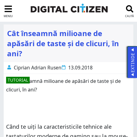
MENIU
CAUTĂ
Cât înseamnă milioane de
apăsări de taste și de clicuri, în
ani?
EXTINDE
Ciprian Adrian Rusen
13.09.2018
TUTORIAL
Când te uiți la caracteristicile tehnice ale
tastaturilor moderne de gaming sau la mouse-