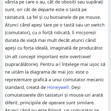
vârsta pe care o au, cât de obosiți sau supărați
sunt, ori cât de departe este o tastă pe
tastatură. La fel și cu butoanele de pe mouse.
Atunci când apeși tare pe o tastă sau un switch
(comutator), cu o forță ridicată, îi micșorezi
durata de viață mai mult decât atunci când
apeși cu forța ideală, imaginată de producător.
Un alt concept important este overtravel
(supracălătorie). Pentru a-l înțelege mai ușor, să
ne uităm la diagrama de mai jos: este o
reprezentare grafică a unui comutator mecanic
standard, creată de
Honeywell
. Deși
comutatoarele din tastaturi și mouse-uri arată
diferit, principiile de operare sunt similare.
Atunci când nu este folosit, un comutator se