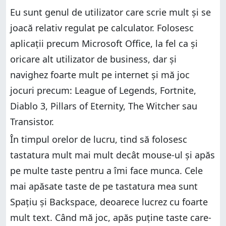
Cât înseamnă 20 de milioane de clicuri în ani?
Problema: modul în care producătorii fac estimările
Eu sunt genul de utilizator care scrie mult și se
pentru durata de viață
Problema: modul în care producătorii fac estimările
joacă relativ regulat pe calculator. Folosesc
pentru durata de viață
Ce avem de învățat din acest experiment?
aplicații precum Microsoft Office, la fel ca și
Ce avem de învățat din acest experiment?
Tu ce părere ai?
oricare alt utilizator de business, dar și
Tu ce părere ai?
navighez foarte mult pe internet și mă joc
jocuri precum: League of Legends, Fortnite,
Diablo 3, Pillars of Eternity, The Witcher sau
Transistor.
În timpul orelor de lucru, tind să folosesc
tastatura mult mai mult decât mouse-ul și apăs
pe multe taste pentru a îmi face munca. Cele
mai apăsate taste de pe tastatura mea sunt
Spațiu și Backspace, deoarece lucrez cu foarte
mult text. Când mă joc, apăs puține taste care-