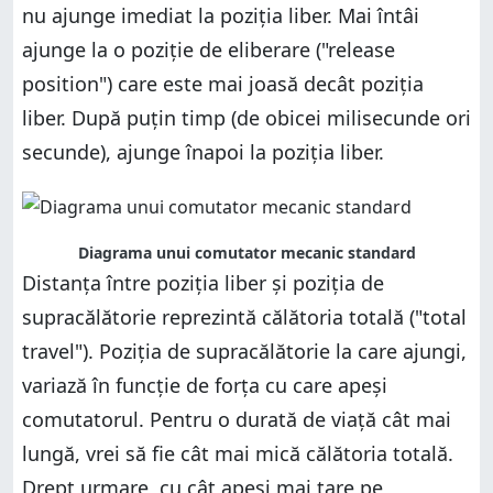
nu ajunge imediat la poziția liber. Mai întâi
ajunge la o poziție de eliberare ("release
position") care este mai joasă decât poziția
liber. După puțin timp (de obicei milisecunde ori
secunde), ajunge înapoi la poziția liber.
Diagrama unui comutator mecanic standard
Distanța între poziția liber și poziția de
supracălătorie reprezintă călătoria totală ("total
travel"). Poziția de supracălătorie la care ajungi,
variază în funcție de forța cu care apeși
comutatorul. Pentru o durată de viață cât mai
lungă, vrei să fie cât mai mică călătoria totală.
Drept urmare, cu cât apeși mai tare pe