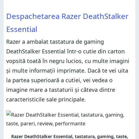
Despachetarea Razer DeathStalker Essential
Despachetarea Razer DeathStalker Essential
Caracteristici hardware
Despachetarea Razer DeathStalker
Caracteristici hardware
Experiența de scriere și de gaming oferită de Razer
DeathStalker Essential
Essential
Experiența de scriere și de gaming oferită de Razer
DeathStalker Essential
Drivere și software
Razer a ambalat tastatura de gaming
Drivere și software
Verdict
DeathStalker Essential într-o cutie din carton
Verdict
vopsită toată în negru lucios, cu multe imagini
și multe informații imprimate. Dacă te vei uita
la partea superioară a cutiei, vei vedea o
imagine mare a tastaturii și câteva dintre
caracteristicile sale principale.
Razer DeathStalker Essential, tastatura, gaming, taste,