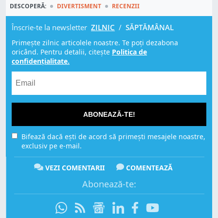
DESCOPERĂ:
DIVERTISMENT
RECENZII
Înscrie-te la newsletter
ZILNIC
/
SĂPTĂMÂNAL
Primește zilnic articolele noastre. Te poți dezabona
oricând. Pentru detalii, citește
Politica de
confidențialitate.
ABONEAZĂ-TE!
Bifează dacă ești de acord să primești mesajele noastre,
exclusiv pe e-mail.
VEZI COMENTARII
COMENTEAZĂ
Abonează-te: