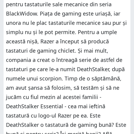
pentru tastaturile sale mecanice din seria
BlackWidow. Piața de gaming este uriașă, iar
unora nu le plac tastaturile mecanice sau pur și
simplu nu și le pot permite. Pentru a umple
această nișă, Razer a început să producă
tastaturi de gaming chiclet. Și mai mult,
compania a creat o întreagă serie de astfel de
tastaturi pe care le-a numit DeathStalker, după
numele unui scorpion. Timp de o săptămână,
am avut șansa să folosim, să testăm și să ne
jucăm cu fiul mezin al acestei familii -
DeathStalker Essential - cea mai ieftină
tastatură cu logo-ul Razer pe ea. Este
DeathStalker o tastatură de gaming bună? Este
bună și pentru scris? Își merită banii? Află