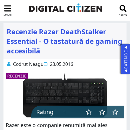
MENIU
CAUTĂ
Recenzie Razer DeathStalker
Essential - O tastatură de gaming
accesibilă
EXTINDE
Codrut Neagu
23.05.2016
RECENZIE
Rating
Razer este o companie renumită mai ales