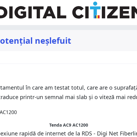
otențial neșlefuit
tamentul în care am testat totul, care are o suprafaț
e traduce printr-un semnal mai slab și o viteză mai re
Tenda AC9 AC1200
nexiune rapidă de internet de la RDS - Digi Net Fiber