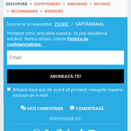
DESCOPERĂ:
DIVERTISMENT
HARDWARE
RECENZII
RECOMANDATE
WINDOWS
Înscrie-te la newsletter
ZILNIC
/
SĂPTĂMÂNAL
Primește zilnic articolele noastre. Te poți dezabona
oricând. Pentru detalii, citește
Politica de
confidențialitate.
ABONEAZĂ-TE!
Bifează dacă ești de acord să primești mesajele noastre,
exclusiv pe e-mail.
VEZI COMENTARII
COMENTEAZĂ
Abonează-te: