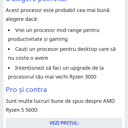
Verdict
Despachetarea procesorului AMD Ryzen 5 5600
Acest procesor este probabil cea mai bună
Despachetarea procesorului AMD Ryzen 5 5600
Specificații hardware
alegere dacă:
Specificații hardware
Performanțe în benchmarkuri și jocuri
Performanțe în benchmarkuri și jocuri
Vrei un procesor mid-range pentru
Ce părere ai despre AMD Ryzen 5 5600?
Ce părere ai despre AMD Ryzen 5 5600?
productivitate și gaming
Cauți un procesor pentru desktop care să
nu coste o avere
Intenționezi să faci un upgrade de la
procesorul tău mai vechi Ryzen 3000
Pro și contra
Sunt multe lucruri bune de spus despre AMD
Ryzen 5 5600:
VEZI PREȚUL: