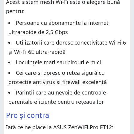
Acest sistem mesh Wi-Fi este o alegere bună
Despachetarea sistemului ASUS ZenWiFi Pro ET12
Caracteristici hardware și design
pentru:
Caracteristici hardware și design
Configurarea și utilizarea sistemului ASUS ZenWiFi
Pro ET12
Configurarea și utilizarea sistemului ASUS ZenWiFi
Persoane cu abonamente la internet
Pro ET12
Performanța wireless
ultrarapide de 2,5 Gbps
Performanța wireless
Performanța sistemului ASUS ZenWiFi Pro ET12 pe
Utilizatorii care doresc conectivitate Wi-Fi 6
banda de 2,4 GHz
Performanța sistemului ASUS ZenWiFi Pro ET12 pe
banda de 2,4 GHz
Performanța sistemului ASUS ZenWiFi Pro ET12 pe
și Wi-Fi 6E ultra-rapidă
banda de 5 GHz
Performanța sistemului ASUS ZenWiFi Pro ET12 pe
Locuințele mari sau birourile mici
banda de 5 GHz
Performanța pentru rețelele prin cablu
Performanța pentru rețelele prin cablu
Cei care-și doresc o rețea sigură cu
Funcții suplimentare
Funcții suplimentare
protecție antivirus și firewall excelentă
Tu ce părere ai despre ASUS ZenWiFi Pro ET12?
Tu ce părere ai despre ASUS ZenWiFi Pro ET12?
Părinții care au nevoie de controale
parentale eficiente pentru rețeaua lor
Pro și contra
Iată ce ne place la ASUS ZenWiFi Pro ET12: