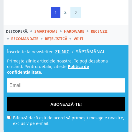
1
2
DESCOPERĂ:
SMARTHOME
HARDWARE
RECENZII
RECOMANDATE
REȚELISTICĂ
WI-FI
Înscrie-te la newsletter
ZILNIC
/
SĂPTĂMÂNAL
Primește zilnic articolele noastre. Te poți dezabona
oricând. Pentru detalii, citește
Politica de
confidențialitate.
ABONEAZĂ-TE!
Bifează dacă ești de acord să primești mesajele noastre,
exclusiv pe e-mail.