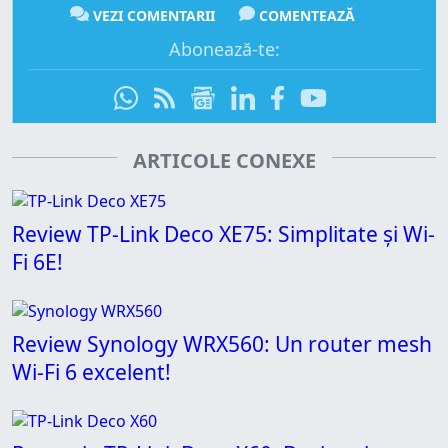
VEZI COMENTARII
COMENTEAZĂ
Abonează-te:
ARTICOLE CONEXE
Review TP-Link Deco XE75: Simplitate și Wi-
Fi 6E!
Review Synology WRX560: Un router mesh
Wi-Fi 6 excelent!