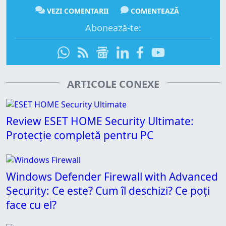
VEZI COMENTARII
COMENTEAZĂ
Abonează-te:
ARTICOLE CONEXE
Review ESET HOME Security Ultimate:
Protecție completă pentru PC
Windows Defender Firewall with Advanced
Security: Ce este? Cum îl deschizi? Ce poți
face cu el?