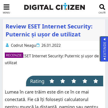
MENIU
CAUTĂ
Review ESET Internet Security:
Puternic și ușor de utilizat
EXTINDE
Codrut Neagu
26.01.2022
RECENZIE
Rating
Lumea în care trăim este din ce în ce mai
conectată. Fie că îți folosești calculatorul
pentru muncă la distanță, gaming sau pentru