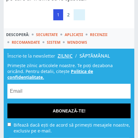
1
2
DESCOPERĂ:
SECURITATE
APLICAȚII
RECENZII
RECOMANDATE
SISTEM
WINDOWS
Înscrie-te la newsletter
ZILNIC
/
SĂPTĂMÂNAL
Primește zilnic articolele noastre. Te poți dezabona
oricând. Pentru detalii, citește
Politica de
confidențialitate.
ABONEAZĂ-TE!
Bifează dacă ești de acord să primești mesajele noastre,
exclusiv pe e-mail.