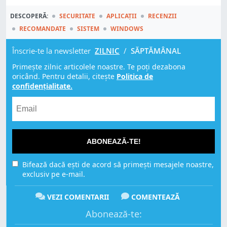
DESCOPERĂ:
SECURITATE
APLICAȚII
RECENZII
RECOMANDATE
SISTEM
WINDOWS
Înscrie-te la newsletter
ZILNIC
/
SĂPTĂMÂNAL
Primește zilnic articolele noastre. Te poți dezabona
oricând. Pentru detalii, citește
Politica de
confidențialitate.
ABONEAZĂ-TE!
Bifează dacă ești de acord să primești mesajele noastre,
exclusiv pe e-mail.
VEZI COMENTARII
COMENTEAZĂ
Abonează-te: