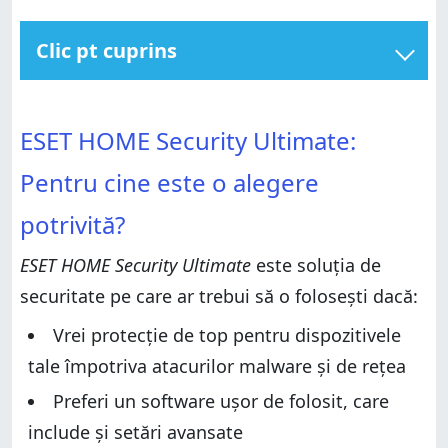
Clic pt cuprins
ESET HOME Security Ultimate: Pentru cine este o
alegere potrivită?
ESET HOME Security Ultimate: Pentru cine este o
ESET HOME Security Ultimate:
alegere potrivită?
Pro și contra
Pro și contra
Verdict
Pentru cine este o alegere
Verdict
Descărcarea și instalarea ESET HOME Security
potrivită?
Ultimate
Descărcarea și instalarea ESET HOME Security
Ultimate
Integrare cu Windows, browsere web și aplicații
ESET HOME Security Ultimate
este soluția de
Integrare cu Windows, browsere web și aplicații
Ușurința utilizării și a configurării
securitate pe care ar trebui să o folosești dacă:
Ușurința utilizării și a configurării
Protecție firewall
Protecție firewall
Vrei protecție de top pentru dispozitivele
Protecție antispyware și antivirus
tale împotriva atacurilor malware și de rețea
Protecție antispyware și antivirus
Caracteristici avansate
Caracteristici avansate
Preferi un software ușor de folosit, care
Browser Privacy & Security
Browser Privacy & Security
include și setări avansate
Identity Protection