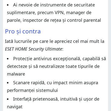
Identity Protection
Password Manager
Ai nevoie de instrumente de securitate
Password Manager
VPN
suplimentare, precum VPN, manager de
VPN
ESET Folder Guard
parole, inspector de rețea și control parental
ESET Folder Guard
Secure Data
Secure Data
Pro și contra
Network Inspector
Network Inspector
Anti-Theft
Iată lucrurile pe care le apreciez cel mai mult la
Anti-Theft
Safe Banking & Browsing
ESET HOME Security Ultimate
:
Safe Banking & Browsing
Parental Control
Parental Control
Setări implicite pe care s-ar putea să vrei să le
Protecție antivirus excepțională, capabilă să
ajustezi
Setări implicite pe care s-ar putea să vrei să le
detecteze și să neutralizeze toate tipurile de
ajustezi
Ce părere ai despre ESET HOME Security Ultimate?
malware
Ce părere ai despre ESET HOME Security Ultimate?
Scanare rapidă, cu impact minim asupra
performanței sistemului
Interfață prietenoasă, intuitivă și ușor de
navigat