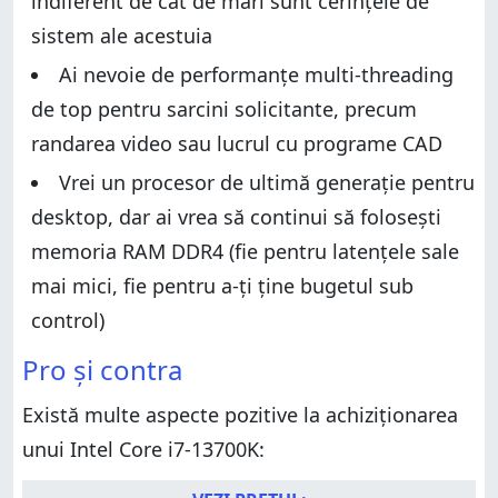
indiferent de cât de mari sunt cerințele de
Performanța în benchmarkuri de productivitate
Performanța în benchmarkuri de gaming
sistem ale acestuia
Performanța în benchmarkuri de gaming
Temperatura și consumul de energie electrică
Temperatura și consumul de energie electrică
Ai nevoie de performanțe multi-threading
Ce părere ai despre Intel Core i7-13700K?
Ce părere ai despre Intel Core i7-13700K?
de top pentru sarcini solicitante, precum
randarea video sau lucrul cu programe CAD
Vrei un procesor de ultimă generație pentru
desktop, dar ai vrea să continui să folosești
memoria RAM DDR4 (fie pentru latențele sale
mai mici, fie pentru a-ți ține bugetul sub
control)
Pro și contra
Există multe aspecte pozitive la achiziționarea
unui Intel Core i7-13700K: