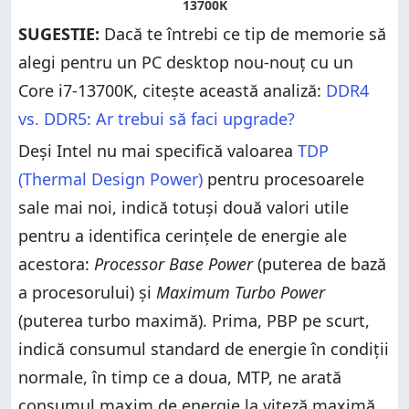
SUGESTIE:
Dacă te întrebi ce tip de memorie să
alegi pentru un PC desktop nou-nouț cu un
Core i7-13700K, citește această analiză:
DDR4
vs. DDR5: Ar trebui să faci upgrade?
Deși Intel nu mai specifică valoarea
TDP
(Thermal Design Power)
pentru procesoarele
sale mai noi, indică totuși două valori utile
pentru a identifica cerințele de energie ale
acestora:
Processor Base Power
(puterea de bază
a procesorului) și
Maximum Turbo Power
(puterea turbo maximă). Prima, PBP pe scurt,
indică consumul standard de energie în condiții
normale, în timp ce a doua, MTP, ne arată
consumul maxim de energie la viteză maximă.