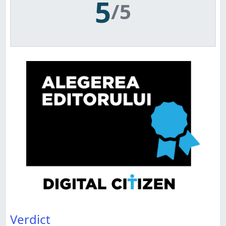
5
/5
Verdict