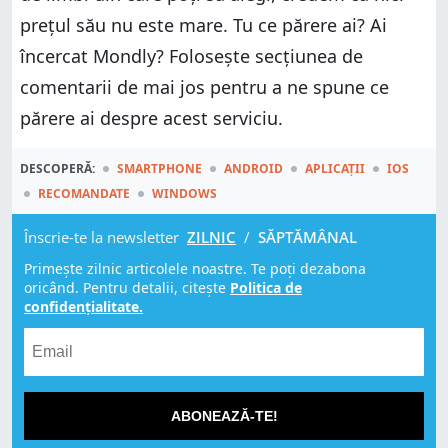
prețul său nu este mare. Tu ce părere ai? Ai
încercat Mondly? Folosește secțiunea de
comentarii de mai jos pentru a ne spune ce
părere ai despre acest serviciu.
DESCOPERĂ:
SMARTPHONE
ANDROID
APLICAȚII
IOS
RECOMANDATE
WINDOWS
Înscrie-te la newsletter
ZILNIC
/
SĂPTĂMÂNAL
Primește zilnic articolele noastre. Te poți dezabona
oricând. Pentru detalii, citește
Politica de
confidențialitate.
ABONEAZĂ-TE!