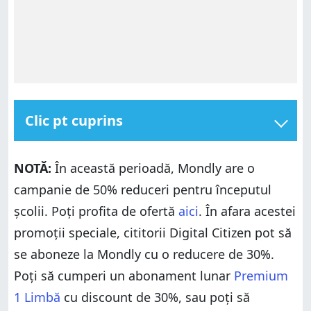
Clic pt cuprins
Mondly: Pentru cine este o alegere potrivită?
NOTĂ:
În această perioadă, Mondly are o
Pro și contra
campanie de 50% reduceri pentru începutul
Verdict
școlii. Poți profita de ofertă
aici
. În afara acestei
Ce este Mondly?
promoții speciale, cititorii Digital Citizen pot să
Ce conținut poți să accesezi și cât de mult te costă?
se aboneze la Mondly cu o reducere de 30%.
Primele impresii, sau cum începi să înveți o limbă
nouă cu Mondly
Poți să cumperi un abonament lunar
Premium
Experiența de utilizare a Mondly sau cum înveți o
1 Limbă
cu discount de 30%, sau poți să
limbă nouă