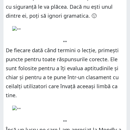
cu siguranță le va plăcea. Dacă nu ești unul
dintre ei, poți să ignori gramatica. 🙂
""
De fiecare dată când termini o lecție, primești
puncte pentru toate răspunsurile corecte. Ele
sunt folosite pentru a îți evalua aptitudinile și
chiar și pentru a te pune într-un clasament cu
ceilalți utilizatori care învață aceeași limbă ca
tine.
""
Încă un lucru pe care l-am apreciat la Mondly a