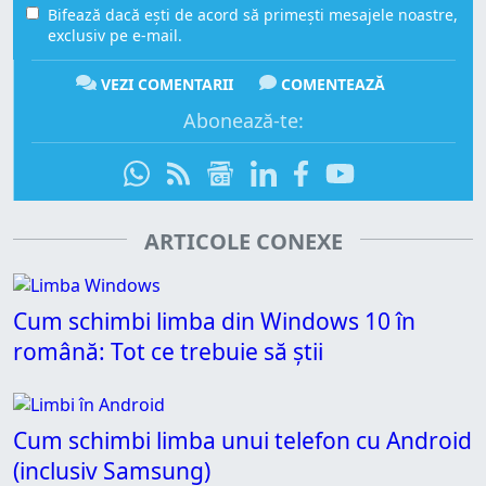
Bifează dacă ești de acord să primești mesajele noastre,
exclusiv pe e-mail.
VEZI COMENTARII
COMENTEAZĂ
Abonează-te:
ARTICOLE CONEXE
Cum schimbi limba din Windows 10 în
română: Tot ce trebuie să știi
Cum schimbi limba unui telefon cu Android
(inclusiv Samsung)