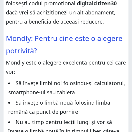
folosești codul promoțional
digitalcitizen30
Ție îți place Mondly?
dacă vrei să achiziționezi un alt abonament,
pentru a beneficia de aceeași reducere.
Mondly: Pentru cine este o alegere potrivită?
Mondly: Pentru cine este o alegere
Pro și contra
potrivită?
Verdict
Ce este Mondly?
Mondly este o alegere excelentă pentru cei care
Ce conținut poți să accesezi și cât de mult te costă?
vor:
Primele impresii, sau cum începi să înveți o limbă
nouă cu Mondly
Să învețe limbi noi folosindu-și calculatorul,
Experiența de utilizare a Mondly sau cum înveți o
smartphone-ul sau tableta
limbă nouă
Să învețe o limbă nouă folosind limba
Ție îți place Mondly?
română ca punct de pornire
Nu au timp pentru lecții lungi și vor să
învețe o limbă nouă în în timpul liber, câteva