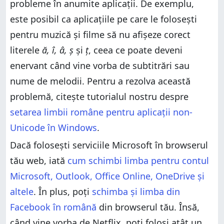
probleme în anumite aplicații. De exemplu,
este posibil ca aplicațiile pe care le folosești
pentru muzică și filme să nu afișeze corect
literele
ă, î, â, ș
și
ț
, ceea ce poate deveni
enervant când vine vorba de subtitrări sau
nume de melodii. Pentru a rezolva această
problemă, citește tutorialul nostru despre
setarea limbii române pentru aplicații non-
Unicode în Windows
.
Dacă folosești serviciile Microsoft în browserul
tău web, iată
cum schimbi limba pentru contul
Microsoft, Outlook, Office Online, OneDrive și
altele
. În plus, poți
schimba și limba din
Facebook în română
din browserul tău. Însă,
când vine vorba de Netflix, poți folosi atât un