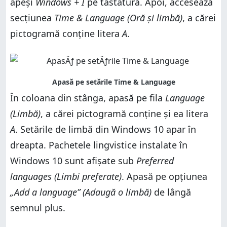
apeși
Windows + I
pe tastatură. Apoi, accesează
secțiunea
Time & Language (Oră și limbă)
, a cărei
pictogramă conține litera
A
.
În coloana din stânga, apasă pe fila
Language
(Limbă)
, a cărei pictogramă conține și ea litera
A
. Setările de limbă din Windows 10 apar în
dreapta. Pachetele lingvistice instalate în
Windows 10 sunt afișate sub
Preferred
languages (Limbi preferate)
. Apasă pe opțiunea
„Add a language” (Adaugă o limbă)
de lângă
semnul plus.