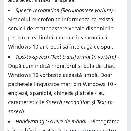
aibă acest simbol lângă ea.
Speech recognition (Recunoaștere vorbire)
-
Simbolul microfon te informează că există
servicii de recunoaștere vocală disponibile
pentru acea limbă, ceea ce înseamnă că
Windows 10 ar trebui să înțeleagă ce spui.
Text-to-speech (Text transformat în vorbire)
-
După cum indică monitorul și bula de chat,
Windows 10 vorbește această limbă. Doar
pachetele lingvistice mari din Windows 10 -
engleză, spaniolă, chineză și altele - au
caracteristicile
Speech recognition
și
Text-to-
speech
.
Handwriting (Scriere de mână)
- Pictograma
pix pe hârtie arată că recunoașterea pentru