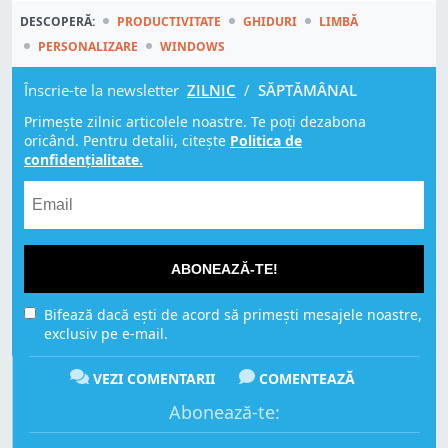
DESCOPERĂ:
PRODUCTIVITATE
GHIDURI
LIMBĂ
PERSONALIZARE
WINDOWS
Înscrie-te la newsletter
ZILNIC
/
SĂPTĂMÂNAL
Primește zilnic articolele noastre. Te poți dezabona
oricând. Pentru detalii, citește
Politica de
confidențialitate.
ABONEAZĂ-TE!
Bifează dacă ești de acord să primești mesajele noastre,
exclusiv pe e-mail.
VEZI COMENTARII
COMENTEAZĂ
Abonează-te: