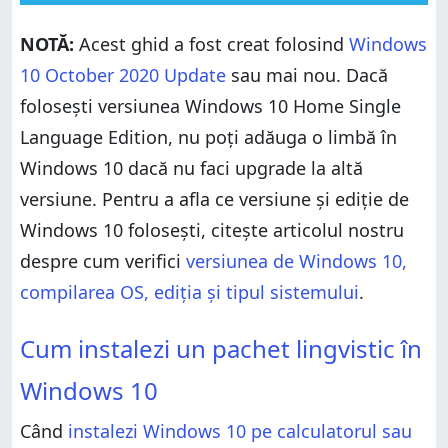
Cum instalezi un pachet lingvistic în Windows 10
NOTĂ:
Acest ghid a fost creat folosind
Windows
Cum schimbi limba în Windows 10
10 October 2020 Update
sau mai nou. Dacă
Cum schimbi limba folosită de aplicații, site-uri web
și altele
folosești versiunea Windows 10 Home Single
Ce limbi folosești în Windows 10?
Language Edition, nu poți adăuga o limbă în
Windows 10 dacă nu faci upgrade la altă
versiune. Pentru a afla ce versiune și ediție de
Windows 10 folosești, citește articolul nostru
despre cum verifici
versiunea de Windows 10,
compilarea OS, ediția și tipul sistemului
.
Cum instalezi un pachet lingvistic în Windows 10
Cum instalezi un pachet lingvistic în
Cum schimbi limba în Windows 10
Windows 10
Cum schimbi limba folosită de aplicații, site-uri web
și altele
Când
instalezi Windows 10 pe calculatorul sau
Ce limbi folosești în Windows 10?