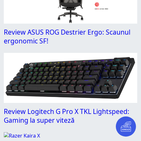
Review ASUS ROG Destrier Ergo: Scaunul
ergonomic SF!
Review Logitech G Pro X TKL Lightspeed:
Gaming la super viteză