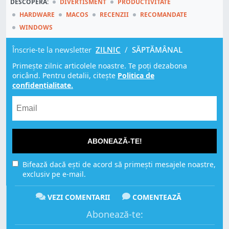
DESCOPERĂ:
DIVERTISMENT
PRODUCTIVITATE
HARDWARE
MACOS
RECENZII
RECOMANDATE
WINDOWS
Înscrie-te la newsletter
ZILNIC
/
SĂPTĂMÂNAL
Primește zilnic articolele noastre. Te poți dezabona
oricând. Pentru detalii, citește
Politica de
confidențialitate.
ABONEAZĂ-TE!
Bifează dacă ești de acord să primești mesajele noastre,
exclusiv pe e-mail.
VEZI COMENTARII
COMENTEAZĂ
Abonează-te: