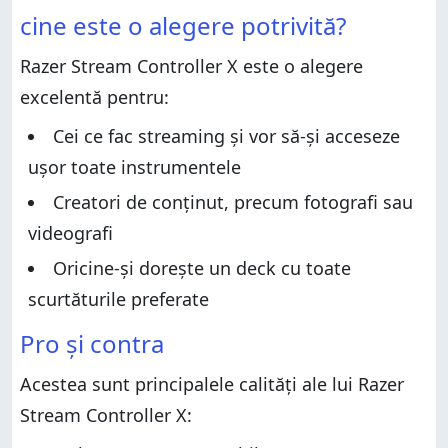
Pro și contra
Verdict
cine este o alegere potrivită?
Verdict
Despachetarea lui Razer Stream Controller X
Razer Stream Controller X este o alegere
Despachetarea lui Razer Stream Controller X
Design și specificații hardware
excelentă pentru:
Design și specificații hardware
Experiența de utilizare a dispozitivului Razer Stream
Controller X
Experiența de utilizare a dispozitivului Razer Stream
Cei ce fac streaming și vor să-și acceseze
Controller X
Ce părere ai despre consola Razer Stream Controller
ușor toate instrumentele
X?
Ce părere ai despre consola Razer Stream Controller
X?
Creatori de conținut, precum fotografi sau
videografi
Oricine-și dorește un deck cu toate
scurtăturile preferate
Pro și contra
Acestea sunt principalele calități ale lui Razer
Stream Controller X: