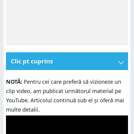
Clic pt cuprins
Cum s-a schimbat Meniul Start din Windows 11?
NOTĂ:
Pentru cei care preferă să vizioneze un
Ce părere ai despre noul Meniu Start din Windows
11?
clip video, am publicat următorul material pe
YouTube. Articolul continuă sub el și oferă mai
multe detalii.