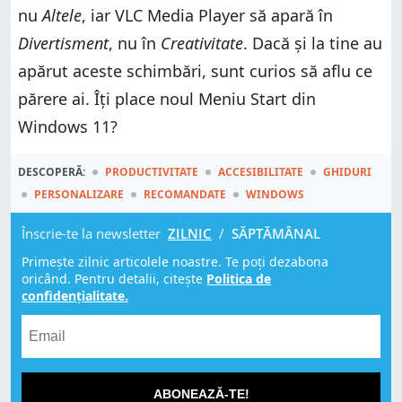
nu
Altele
, iar VLC Media Player să apară în
Divertisment
, nu în
Creativitate
. Dacă și la tine au
apărut aceste schimbări, sunt curios să aflu ce
părere ai. Îți place noul Meniu Start din
Windows 11?
DESCOPERĂ:
PRODUCTIVITATE
ACCESIBILITATE
GHIDURI
PERSONALIZARE
RECOMANDATE
WINDOWS
Înscrie-te la newsletter
ZILNIC
/
SĂPTĂMÂNAL
Primește zilnic articolele noastre. Te poți dezabona
oricând. Pentru detalii, citește
Politica de
confidențialitate.
ABONEAZĂ-TE!