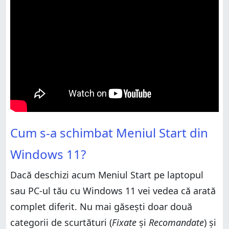
Cum s-a schimbat Meniul Start din Windows 11?
Cum s-a schimbat Meniul Start din
Ce părere ai despre noul Meniu Start din Windows
11?
Windows 11?
Dacă deschizi acum Meniul Start pe laptopul
sau PC-ul tău cu Windows 11 vei vedea că arată
complet diferit. Nu mai găsești doar două
categorii de scurtături (
Fixate
și
Recomandate
) și