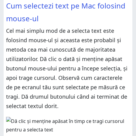
Cum selectezi text pe Mac folosind
Cum selectezi text folosind scurtături de tastatură
mouse-ul
Cum selectezi text folosind meniul Editare al unei
aplicații
Cel mai simplu mod de a selecta text este
Ce metodă de a selecta text preferi?
folosind mouse-ul și aceasta este probabil și
metoda cea mai cunoscută de majoritatea
utilizatorilor. Dă clic o dată și menține apăsat
butonul mouse-ului pentru a începe selecția, și
apoi trage cursorul. Observă cum caracterele
de pe ecranul tău sunt selectate pe măsură ce
tragi. Dă drumul butonului când ai terminat de
selectat textul dorit.