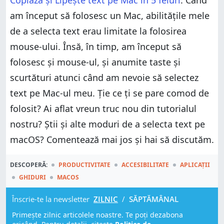
Copiază și Lipește text pe Mac în 5 feluri
. Când
am început să folosesc un Mac, abilitățile mele
de a selecta text erau limitate la folosirea
mouse-ului. Însă, în timp, am început să
folosesc și mouse-ul, și anumite taste și
scurtături atunci când am nevoie să selectez
text pe Mac-ul meu. Ție ce ți se pare comod de
folosit? Ai aflat vreun truc nou din tutorialul
nostru? Știi și alte moduri de a selecta text pe
macOS? Comentează mai jos și hai să discutăm.
DESCOPERĂ:
PRODUCTIVITATE
ACCESIBILITATE
APLICAȚII
GHIDURI
MACOS
Înscrie-te la newsletter
ZILNIC
/
SĂPTĂMÂNAL
Primește zilnic articolele noastre. Te poți dezabona