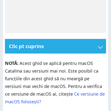
Clic pt cuprins
Cum selectezi text pe Mac folosind mouse-ul
NOTĂ:
Acest ghid se aplică pentru macOS
Cum selectezi text folosind scurtături de tastatură
Catalina sau versiuni mai noi. Este posibil ca
Cum selectezi text folosind meniul Editare al unei
aplicații
funcțiile din acest ghid să nu meargă pe
Ce metodă de a selecta text preferi?
versiuni mai vechi de macOS. Pentru a verifica
ce versiune de macOS ai, citește
Ce versiune de
macOS folosești?
Cum selectezi text pe Mac folosind mouse-ul