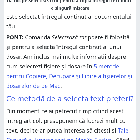
Dă clic pe Selectează tot pentru a copia întregul text dintr-
o singură mișcare
Este selectat întregul conținut al documentului
tău.
PONT:
Comanda
Selectează tot
poate fi folosită
și pentru a selecta întregul conținut al unui
dosar. Am inclus mai multe informații despre
cum selectezi fișiere și dosare în
5 metode
pentru Copiere, Decupare și Lipire a fișierelor și
dosarelor de pe Mac
.
Ce metodă de a selecta text preferi?
Din moment ce ai petrecut timp citind acest
întreg articol, presupunem că lucrezi mult cu
text, deci te-ar putea interesa să citești și
Taie,