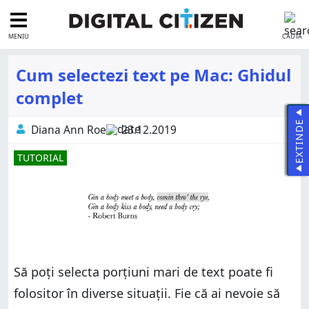
MENIU
CAUTĂ
Cum selectezi text pe Mac: Ghidul
complet
EXTINDE
Diana Ann Roe
23.12.2019
TUTORIAL
Să poți selecta porțiuni mari de text poate fi
folositor în diverse situații. Fie că ai nevoie să