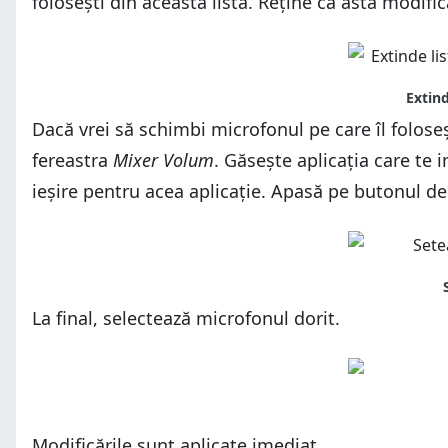
folosești din această listă. Reține că asta modifi
Dacă vrei să schimbi microfonul pe care îl folose
fereastra
Mixer Volum
. Găsește aplicația care te 
ieșire pentru acea aplicație. Apasă pe butonul d
La final, selectează microfonul dorit.
Modificările sunt aplicate imediat.