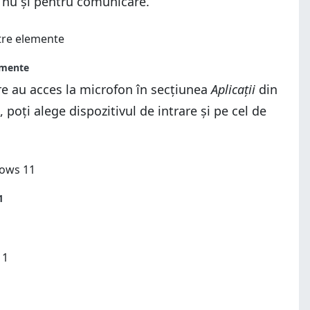
, nu și pentru comunicare.
are au acces la microfon în secțiunea
Aplicații
din
 poți alege dispozitivul de intrare și pe cel de