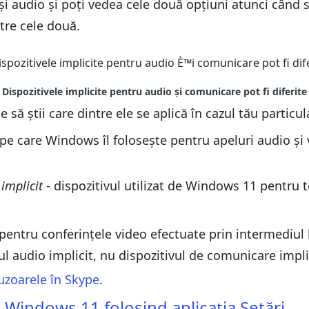
audio și poți vedea cele două opțiuni atunci când sel
fiecare aplicație folosind mixerul de volum
ndows 11 folosind Panoul de control
tre cele două.
ndows 11 folosind Panoul de control
ui
ui
1
e să știi care dintre ele se aplică în cazul tău particul
1
ozitiv
 pe care Windows îl folosește pentru apeluri audio și
ozitiv
tău cu Windows 11?
tău cu Windows 11?
 implicit
- dispozitivul utilizat de Windows 11 pentru toa
 pentru conferințele video efectuate prin intermediu
vul audio implicit, nu dispozitivul de comunicare impli
uzoarele în Skype
.
 Windows 11 folosind aplicația Setări