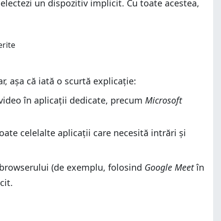
ectezi un dispozitiv implicit. Cu toate acestea,
ar, așa că iată o scurtă explicație:
 video în aplicații dedicate, precum
Microsoft
te celelalte aplicații care necesită intrări și
l browserului (de exemplu, folosind
Google Meet
în
cit.