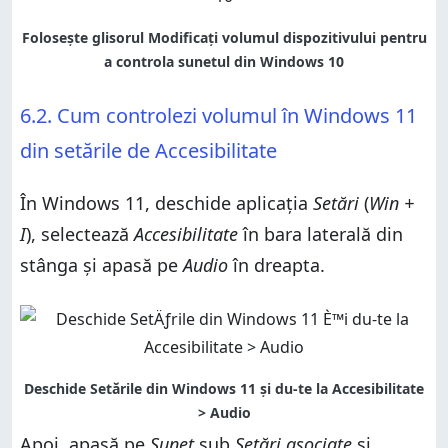
6.2. Cum controlezi volumul în Windows 11
din setările de Accesibilitate
În Windows 11, deschide aplicația
Setări
(
Win +
I
), selectează
Accesibilitate
în bara laterală din
stânga și apasă pe
Audio
în dreapta.
Apoi, apasă pe
Sunet
sub
Setări asociate
și