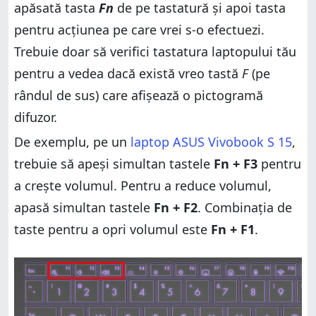
10 din setările Simplificare acces
apăsată tasta
6.2. Cum controlezi volumul în Windows 11 din
Fn
de pe tastatură și apoi tasta
setările de Accesibilitate
6.2. Cum controlezi volumul în Windows 11 din
pentru acțiunea pe care vrei s-o efectuezi.
setările de Accesibilitate
7. Folosește opțiunile Mixer volum în Windows 11
Trebuie doar să verifici tastatura laptopului tău
7. Folosește opțiunile Mixer volum în Windows 11
8. Folosește varianta clasică de Mixer volum în
pentru a vedea dacă există vreo tastă
F
(pe
Windows
8. Folosește varianta clasică de Mixer volum în
Windows
8.1. Cum controlezi volumul în Windows 10
rândul de sus) care afișează o pictogramă
folosind clasicul Mixer volum
8.1. Cum controlezi volumul în Windows 10
difuzor.
folosind clasicul Mixer volum
8.2. Cum controlezi volumul în Windows 11 cu
clasicul Mixer volum
De exemplu, pe un
laptop ASUS Vivobook S 15
,
8.2. Cum controlezi volumul în Windows 11 cu
clasicul Mixer volum
9. Creează ori descarcă scurtături pentru Volum sau
trebuie să apeși simultan tastele
Fn + F3
pentru
pentru Mixer volum în Windows
9. Creează ori descarcă scurtături pentru Volum sau
a crește volumul. Pentru a reduce volumul,
pentru Mixer volum în Windows
10. Folosește opțiunile pentru controlul sunetului de
pe monitor
apasă simultan tastele
Fn + F2
. Combinația de
10. Folosește opțiunile pentru controlul sunetului de
pe monitor
Tu ce metodă preferi pentru a controla volumul?
taste pentru a opri volumul este
Fn + F1
.
Tu ce metodă preferi pentru a controla volumul?